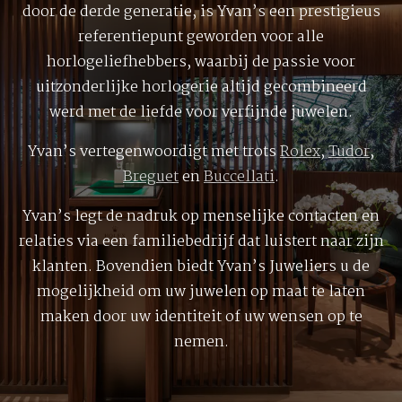
door de derde generatie, is Yvan’s een prestigieus
referentiepunt geworden voor alle
horlogeliefhebbers, waarbij de passie voor
uitzonderlijke horlogerie altijd gecombineerd
werd met de liefde voor verfijnde juwelen.
Yvan’s vertegenwoordigt met trots
Rolex
,
Tudor
,
Breguet
en
Buccellati
.
Yvan’s legt de nadruk op menselijke contacten en
relaties via een familiebedrijf dat luistert naar zijn
klanten. Bovendien biedt Yvan’s Juweliers u de
mogelijkheid om uw juwelen op maat te laten
maken door uw identiteit of uw wensen op te
nemen.