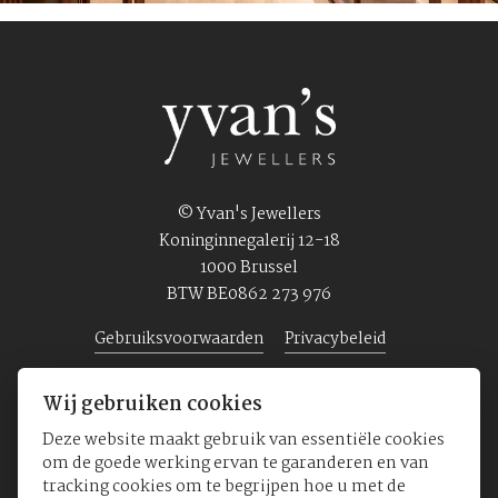
© Yvan's Jewellers
Koninginnegalerij 12-18
1000 Brussel
BTW BE0862 273 976
Gebruiksvoorwaarden
Privacybeleid
Wij gebruiken cookies
Home
Juwelen
Horloges
Over ons
Deze website maakt gebruik van essentiële cookies
om de goede werking ervan te garanderen en van
tracking cookies om te begrijpen hoe u met de