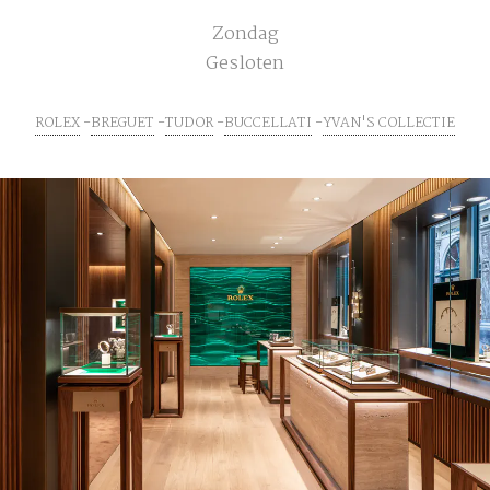
Zondag
Gesloten
ROLEX
BREGUET
TUDOR
BUCCELLATI
YVAN'S COLLECTIE