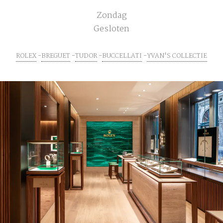
Zondag
Gesloten
ROLEX
BREGUET
TUDOR
BUCCELLATI
YVAN'S COLLECTIE