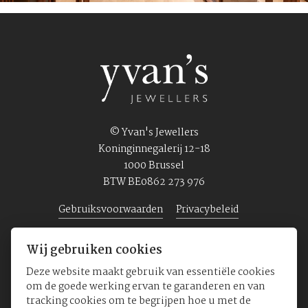
© Yvan's Jewellers
Koninginnegalerij 12-18
1000 Brussel
BTW BE0862 273 976
Gebruiksvoorwaarden
Privacybeleid
Wij gebruiken cookies
Home
Juwelen
Horloges
Over ons
Deze website maakt gebruik van essentiële cookies
om de goede werking ervan te garanderen en van
tracking cookies om te begrijpen hoe u met de