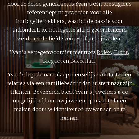
door de derde generatie, is Yvan’s een prestigieus
referentiepunt geworden voor alle
horlogeliefhebbers, waarbij de passie voor
uitzonderlijke horlogerie altijd gecombineerd
werd met de liefde voor verfijnde juwelen.
Yvan’s vertegenwoordigt met trots
Rolex
,
Tudor
,
Breguet
en
Buccellati
.
Yvan’s legt de nadruk op menselijke contacten en
relaties via een familiebedrijf dat luistert naar zijn
klanten. Bovendien biedt Yvan’s Juweliers u de
mogelijkheid om uw juwelen op maat te laten
maken door uw identiteit of uw wensen op te
nemen.