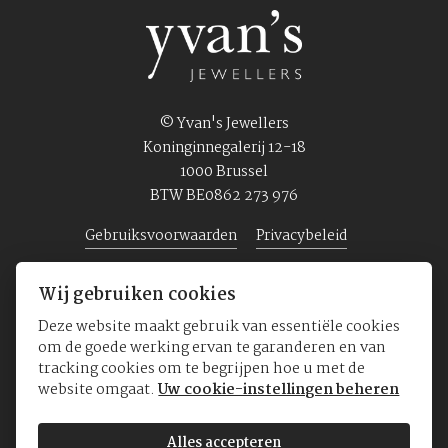
© Yvan's Jewellers
Koninginnegalerij 12-18
1000 Brussel
BTW BE0862 273 976
Gebruiksvoorwaarden
Privacybeleid
Wij gebruiken cookies
Home
Juwelen
Horloges
Over ons
Deze website maakt gebruik van essentiële cookies
om de goede werking ervan te garanderen en van
tracking cookies om te begrijpen hoe u met de
website omgaat.
Uw cookie-instellingen beheren
Alles accepteren