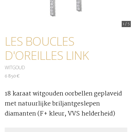
1
/
5
LES BOUCLES
D'OREILLES LINK
WITGOUD
6 850 €
18 karaat witgouden oorbellen geplaveid
met natuurlijke briljantgeslepen
diamanten (F+ kleur, VVS helderheid)