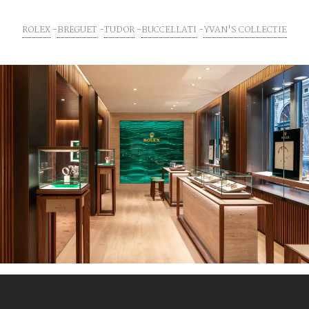
ROLEX
BREGUET
TUDOR
BUCCELLATI
YVAN'S COLLECTIE