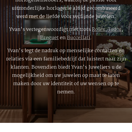
horlogeliefhebbers, waarbij de passie voor
uitzonderlijke horlogerie altijd gecombineerd
werd met de liefde voor verfijnde juwelen.
Yvan’s vertegenwoordigt met trots
Rolex
,
Tudor
,
Breguet
en
Buccellati
.
Yvan’s legt de nadruk op menselijke contacten en
relaties via een familiebedrijf dat luistert naar zijn
klanten. Bovendien biedt Yvan’s Juweliers u de
mogelijkheid om uw juwelen op maat te laten
maken door uw identiteit of uw wensen op te
nemen.