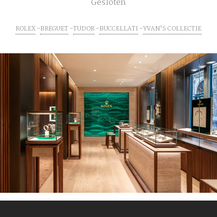
Gesloten
ROLEX
BREGUET
TUDOR
BUCCELLATI
YVAN'S COLLECTIE