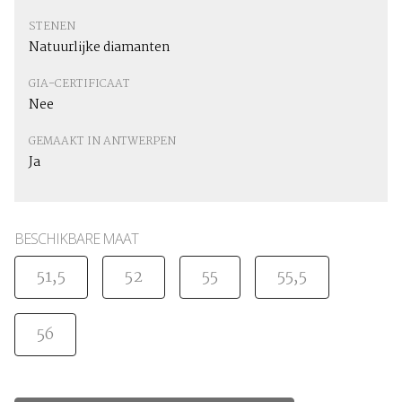
STENEN
Natuurlijke diamanten
GIA-CERTIFICAAT
Nee
GEMAAKT IN ANTWERPEN
Ja
BESCHIKBARE MAAT
51,5
52
55
55,5
56