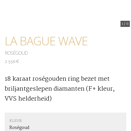
1
/
6
LA BAGUE WAVE
ROSÉGOUD
2 550 €
18 karaat roségouden ring bezet met
briljantgeslepen diamanten (F+ kleur,
VVS helderheid)
KLEUR
Roségoud