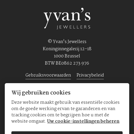
© Yvan's Jewellers
Koninginnegalerij 12-18
1000 Brussel
BTW BE0862 273 976
Gebruiksvoorwaarden
Privacybeleid
Wij gebruiken cookies
Home
Juwelen
Horloges
Over ons
Deze website maakt gebruik van essentiële cookies
om de goede werking ervan te garanderen en van
tracking cookies om te begrijpen hoe u met de
website omgaat.
Uw cookie-instellingen beheren