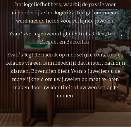
horlogeliefhebbers, waarbij de passie voor
uitzonderlijke horlogerie altijd gecombineerd
werd met de liefde voor verfijnde juwelen.
Yvan’s vertegenwoordigt met trots
Rolex
,
Tudor
,
Breguet
en
Buccellati
.
Yvan’s legt de nadruk op menselijke contacten en
relaties via een familiebedrijf dat luistert naar zijn
klanten. Bovendien biedt Yvan’s Juweliers u de
mogelijkheid om uw juwelen op maat te laten
maken door uw identiteit of uw wensen op te
nemen.