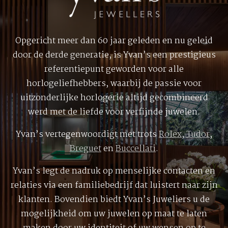
Opgericht meer dan 60 jaar geleden en nu geleid
door de derde generatie, is Yvan’s een prestigieus
referentiepunt geworden voor alle
horlogeliefhebbers, waarbij de passie voor
uitzonderlijke horlogerie altijd gecombineerd
werd met de liefde voor verfijnde juwelen.
Yvan’s vertegenwoordigt met trots
Rolex
,
Tudor
,
Breguet
en
Buccellati
.
Yvan’s legt de nadruk op menselijke contacten en
relaties via een familiebedrijf dat luistert naar zijn
klanten. Bovendien biedt Yvan’s Juweliers u de
mogelijkheid om uw juwelen op maat te laten