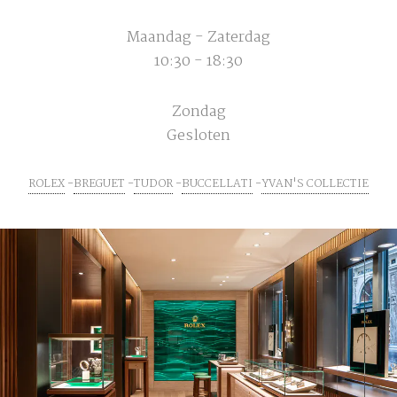
Maandag - Zaterdag
10:30 - 18:30
Zondag
Gesloten
ROLEX
BREGUET
TUDOR
BUCCELLATI
YVAN'S COLLECTIE