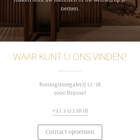
maken door uw identiteit of uw wensen op te
nemen.
WAAR KUNT U ONS VINDEN?
Koninginnegalerij 12-18
1000 Brussel
+32 2 512 18 18
Contact opnemen