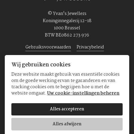
© Yvan's Jewellers
Koninginnegalerij 12-18
1000 Brussel
BTW BE0862 273 976
Gebruiksvoorwaarden
Privacybeleid
Wij gebruiken cookies
Home
Juwelen
Horloges
Over ons
Deze website maakt gebruik van essentiële cookies
om de goede werking ervan te garanderen en van
tracking cookies om te begrijpen hoe u met de
website omgaat.
Uw cookie-instellingen beheren
Alles accepteren
Alles afwijzen