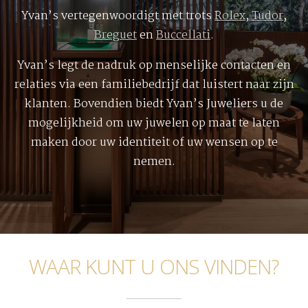
Yvan’s vertegenwoordigt met trots
Rolex
,
Tudor
,
Breguet
en
Buccellati
.
Yvan’s legt de nadruk op menselijke contacten en
relaties via een familiebedrijf dat luistert naar zijn
klanten. Bovendien biedt Yvan’s Juweliers u de
mogelijkheid om uw juwelen op maat te laten
maken door uw identiteit of uw wensen op te
nemen.
WAAR KUNT U ONS VINDEN?