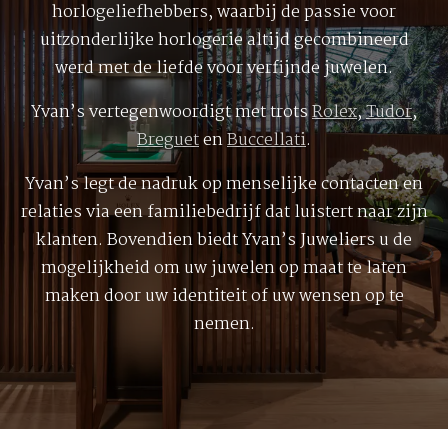
horlogeliefhebbers, waarbij de passie voor
uitzonderlijke horlogerie altijd gecombineerd
werd met de liefde voor verfijnde juwelen.
Yvan’s vertegenwoordigt met trots
Rolex
,
Tudor
,
Breguet
en
Buccellati
.
Yvan’s legt de nadruk op menselijke contacten en
relaties via een familiebedrijf dat luistert naar zijn
klanten. Bovendien biedt Yvan’s Juweliers u de
mogelijkheid om uw juwelen op maat te laten
maken door uw identiteit of uw wensen op te
nemen.