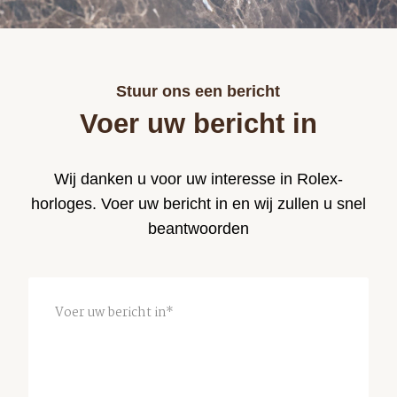
Yvan's
Jewellers\
Rolex
Stuur ons een bericht
Certified
Voer uw bericht in
Pre-
Owned
Wij danken u voor uw interesse in Rolex-
specialisten
horloges. Voer uw bericht in en wij zullen u snel
beantwoorden