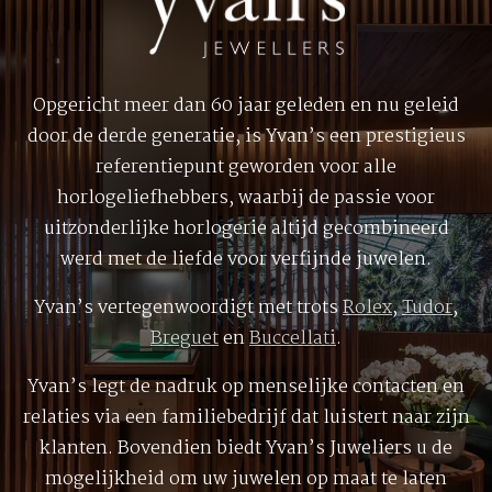
Opgericht meer dan 60 jaar geleden en nu geleid
door de derde generatie, is Yvan’s een prestigieus
referentiepunt geworden voor alle
horlogeliefhebbers, waarbij de passie voor
uitzonderlijke horlogerie altijd gecombineerd
werd met de liefde voor verfijnde juwelen.
Yvan’s vertegenwoordigt met trots
Rolex
,
Tudor
,
Breguet
en
Buccellati
.
Yvan’s legt de nadruk op menselijke contacten en
relaties via een familiebedrijf dat luistert naar zijn
klanten. Bovendien biedt Yvan’s Juweliers u de
mogelijkheid om uw juwelen op maat te laten