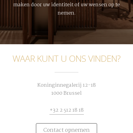
maken door uw identiteit of uw wensen op te
nemen.
WAAR KUNT U ONS VINDEN?
Koninginnegalerij 12-18
1000 Brussel
+32 2 512 18 18
Contact opnemen