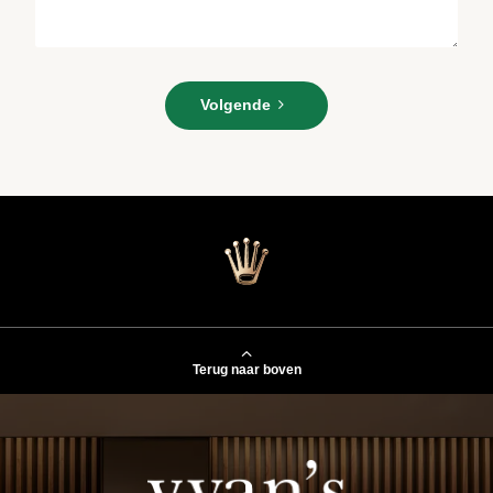
Voer
uw
Volgende
bericht
in*
Terug naar boven