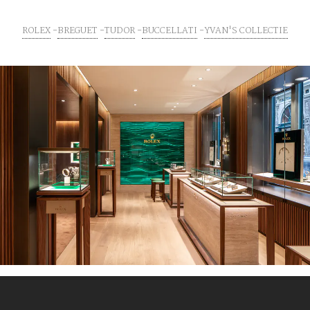
ROLEX
BREGUET
TUDOR
BUCCELLATI
YVAN'S COLLECTIE