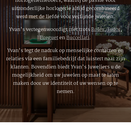
horlogeliefhebbers, waarbij de passie voor
uitzonderlijke horlogerie altijd gecombineerd
werd met de liefde voor verfijnde juwelen.
Yvan’s vertegenwoordigt met trots
Rolex
,
Tudor
,
Breguet
en
Buccellati
.
Yvan’s legt de nadruk op menselijke contacten en
relaties via een familiebedrijf dat luistert naar zijn
klanten. Bovendien biedt Yvan’s Juweliers u de
mogelijkheid om uw juwelen op maat te laten
maken door uw identiteit of uw wensen op te
nemen.