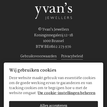
© Yvan's Jewellers
Koninginnegalerij 12-18
1000 Brussel
BTW BE0862 273 976
Gebruiksvoorwaarden
Privacybeleid
Wij gebruiken cookies
Home
Juwelen
Horloges
Over ons
Deze website maakt gebruik van essentiële cookies
om de goede werking ervan te garanderen en van
tracking cookies om te begrijpen hoe u met de
website omgaat.
Uw cookie-instellingen beheren
Alles accepteren