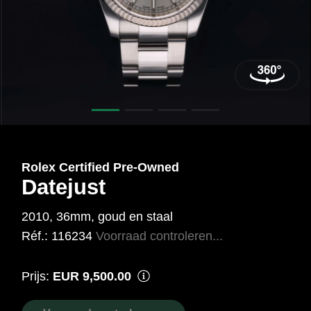
18
karaat
Wit
Ref.:
116234
Rolex Certified Pre‑Owned
Datejust
2010, 36mm, goud en staal
Réf.: 116234
Voorraad controleren...
Prijs:
EUR 9,500.00