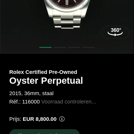
Staal
Ref.:
116000
Rolex Certified Pre‑Owned
Oyster Perpetual
2015, 36mm, staal
Réf.: 116000
Voorraad controleren...
Prijs:
EUR 8,800.00