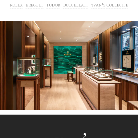
ROLEX
BREGUET
TUDOR
BUCCELLATI
YVAN'S COLLECTIE