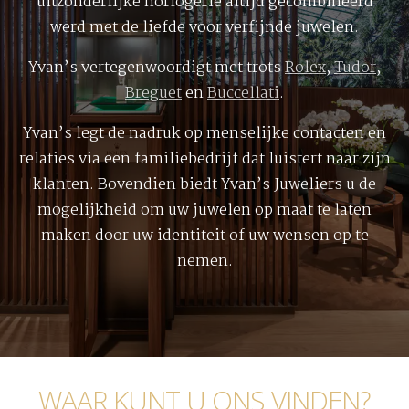
uitzonderlijke horlogerie altijd gecombineerd
werd met de liefde voor verfijnde juwelen.
Yvan’s vertegenwoordigt met trots
Rolex
,
Tudor
,
Breguet
en
Buccellati
.
Yvan’s legt de nadruk op menselijke contacten en
relaties via een familiebedrijf dat luistert naar zijn
klanten. Bovendien biedt Yvan’s Juweliers u de
mogelijkheid om uw juwelen op maat te laten
maken door uw identiteit of uw wensen op te
nemen.
WAAR KUNT U ONS VINDEN?