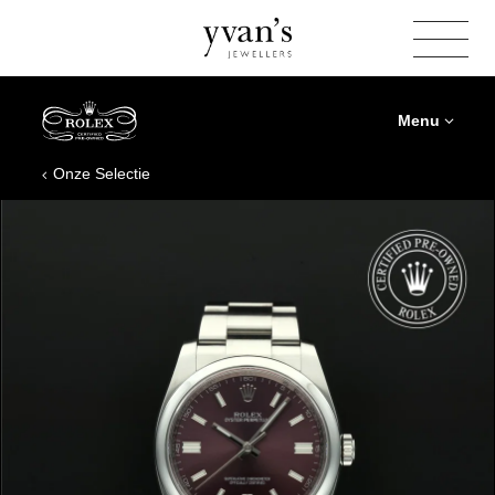
Yvan's
Jewellers
Menu
Onze Selectie
Rolex
Certified
Pre‑Owned
Oyster
Perpetual
2015,
36
mm,