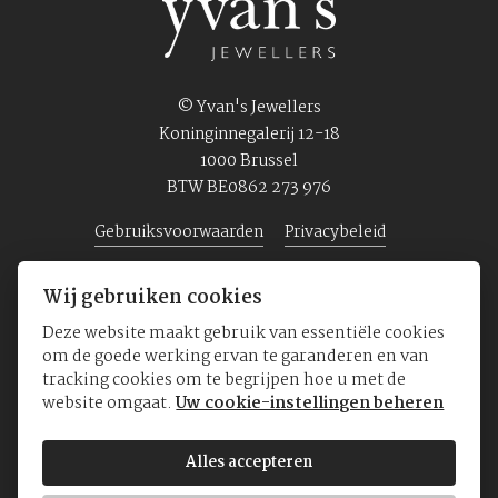
© Yvan's Jewellers
Koninginnegalerij 12-18
1000 Brussel
BTW BE0862 273 976
Gebruiksvoorwaarden
Privacybeleid
Wij gebruiken cookies
Home
Juwelen
Horloges
Over ons
Deze website maakt gebruik van essentiële cookies
om de goede werking ervan te garanderen en van
tracking cookies om te begrijpen hoe u met de
website omgaat.
Uw cookie-instellingen beheren
Alles accepteren