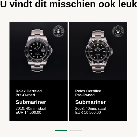
U vindt dit misschien ook leuk
Rolex Certified
Rolex Certified
R
Pre‑Owned
Pre‑Owned
Submariner
Submariner
2010, 40mm, staal
2008, 40mm, staal
1
EUR 14,500.00
EUR 10,500.00
E