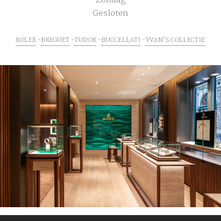
Zondag
Gesloten
ROLEX
BREGUET
TUDOR
BUCCELLATI
YVAN'S COLLECTIE