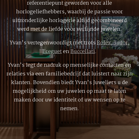
referentiepunt geworden voor alle
horlogeliefhebbers, waarbij de passie voor
uitzonderlijke horlogerie altijd gecombineerd
werd met de liefde voor verfijnde juwelen.
Yvan’s vertegenwoordigt met trots
Rolex
,
Tudor
,
Breguet
en
Buccellati
.
Yvan’s legt de nadruk op menselijke contacten en
relaties via een familiebedrijf dat luistert naar zijn
klanten. Bovendien biedt Yvan’s Juweliers u de
mogelijkheid om uw juwelen op maat te laten
maken door uw identiteit of uw wensen op te
nemen.