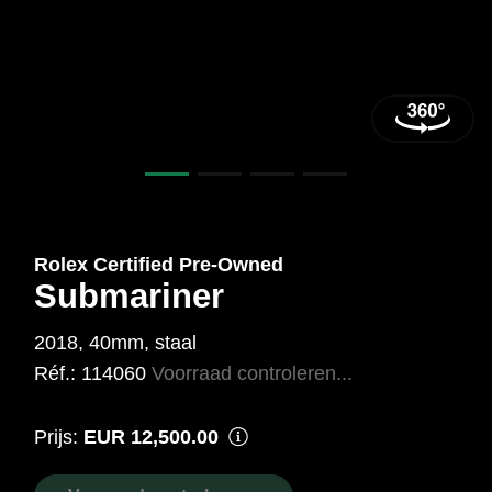
mm,
Staal
Ref.:
114060
Rolex Certified Pre‑Owned
Submariner
2018, 40mm, staal
Réf.: 114060
Voorraad controleren...
Prijs:
EUR 12,500.00