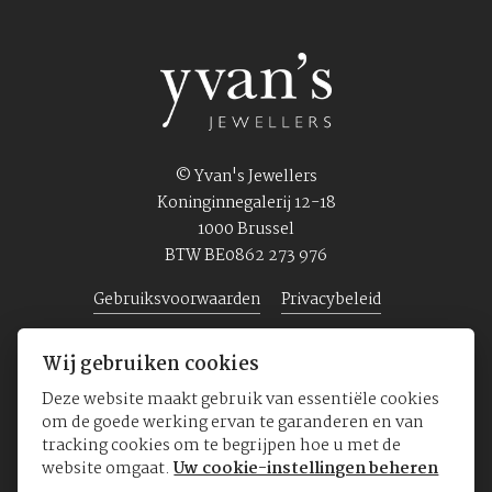
© Yvan's Jewellers
Koninginnegalerij 12-18
1000 Brussel
BTW BE0862 273 976
Gebruiksvoorwaarden
Privacybeleid
Wij gebruiken cookies
Home
Juwelen
Horloges
Over ons
Deze website maakt gebruik van essentiële cookies
om de goede werking ervan te garanderen en van
tracking cookies om te begrijpen hoe u met de
website omgaat.
Uw cookie-instellingen beheren