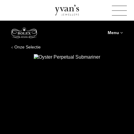
Yvan's
Jewellers
Menu
Onze Selectie
Rolex
Certified
Pre‑Owned
Oyster
Perpetual
Submariner
2018,
40