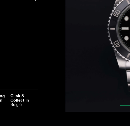
ing
Click &
en
Collect
In
België