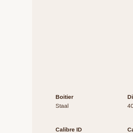
Boitier
D
Staal
4
Calibre ID
C