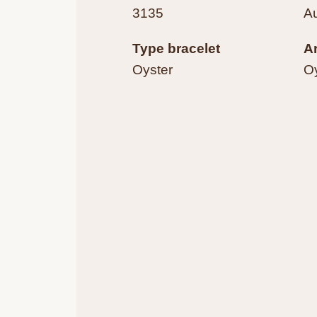
3135
A
Type bracelet
A
Oyster
Oy