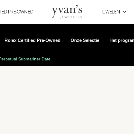
FIED PRE‑OWNED
JUWELEN
Yvan's
Jewellers
Rolex Certified Pre‑Owned
Onze Selectie
Het progr
Perpetual Submariner Date