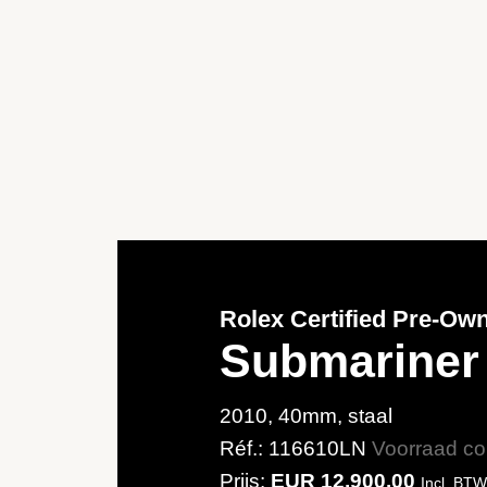
Submariner
Date
2010,
40
mm,
Staal
Rolex Certified Pre‑Ow
Ref.:
Submariner
116610LN
2010, 40mm, staal
Réf.: 116610LN
Voorraad con
Prijs:
EUR 12,900.00
Incl. BTW