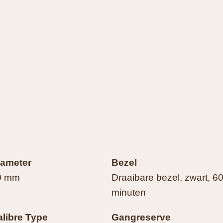
iameter
Bezel
0 mm
Draaibare bezel, zwart, 6
minuten
alibre Type
Gangreserve