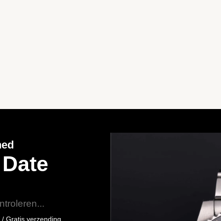
ned
 Date
troleren...
 / Gratis verzending