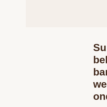
Su
be
ba
we
on