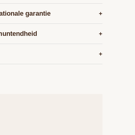
ationale garantie
+
muntendheid
+
+