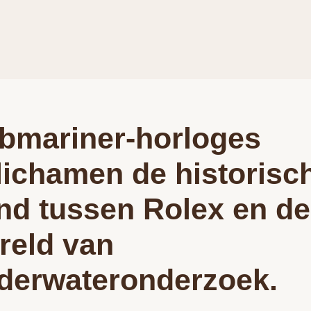
bmariner-horloges
lichamen de historisc
nd tussen Rolex en de
reld van
derwateronderzoek.