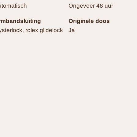
utomatisch
Ongeveer 48 uur
rmbandsluiting
Originele doos
sterlock, rolex glidelock
Ja