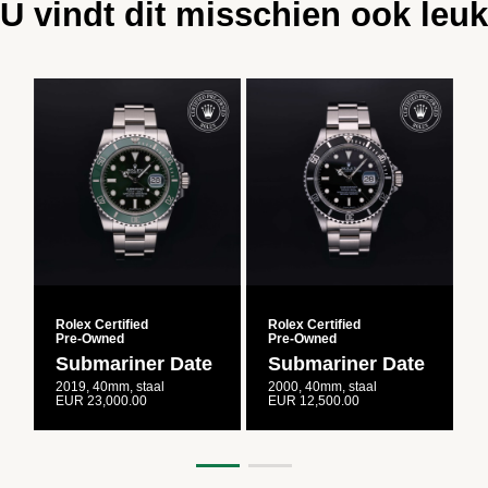
U vindt dit misschien ook leuk
Rolex Certified
Rolex Certified
R
Pre‑Owned
Pre‑Owned
Submariner Date
Submariner Date
2019, 40mm, staal
2000, 40mm, staal
2
EUR 23,000.00
EUR 12,500.00
E