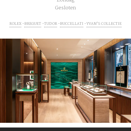
Zondag
Gesloten
ROLEX
BREGUET
TUDOR
BUCCELLATI
YVAN'S COLLECTIE