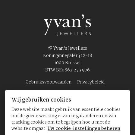
© Yvan's Jewellers
Koninginnegalerij 12-18
1000 Brussel
BTW BE0862 273 976
Gebruiksvoorwaarden
Privacybeleid
Wij gebruiken cookies
Home
Juwelen
Horloges
Over ons
Deze website maakt gebruik van essentiële cookies
om de goede werking ervan te garanderen en van
tracking cookies om te begrijpen hoe u met de
website omgaat.
Uw cookie-instellingen beheren