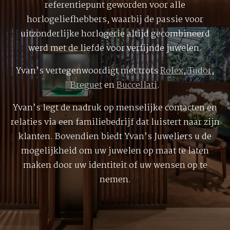
referentiepunt geworden voor alle
horlogeliefhebbers, waarbij de passie voor
uitzonderlijke horlogerie altijd gecombineerd
werd met de liefde voor verfijnde juwelen.
Yvan’s vertegenwoordigt met trots
Rolex
,
Tudor
,
Breguet
en
Buccellati
.
Yvan’s legt de nadruk op menselijke contacten en
relaties via een familiebedrijf dat luistert naar zijn
klanten. Bovendien biedt Yvan’s Juweliers u de
mogelijkheid om uw juwelen op maat te laten
maken door uw identiteit of uw wensen op te
nemen.