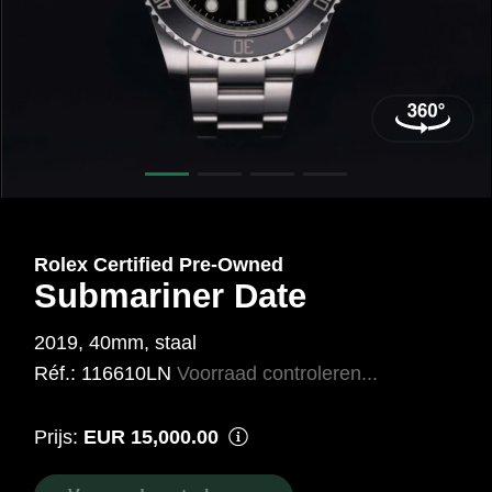
40
mm,
Staal
Ref.:
116610LN
Rolex Certified Pre‑Owned
Submariner Date
2019, 40mm, staal
Réf.: 116610LN
Voorraad controleren...
Prijs:
EUR 15,000.00