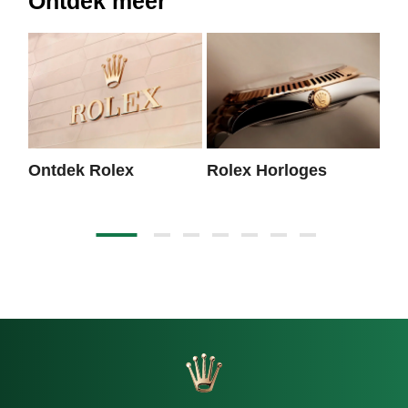
Ontdek meer
Ontdek Rolex
Rolex Horloges
Ni