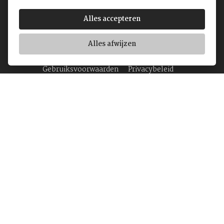
© Yvan's Jewellers
Alles accepteren
Koninginnegalerij 12-18
1000 Brussel
Alles afwijzen
BTW BE0862 273 976
Gebruiksvoorwaarden
Privacybeleid
Home
Juwelen
Horloges
Over ons