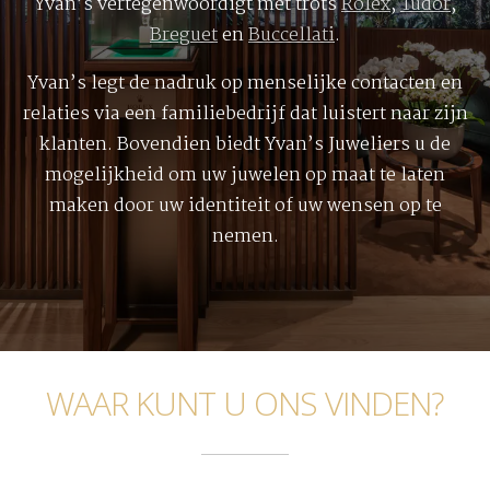
Yvan’s vertegenwoordigt met trots
Rolex
,
Tudor
,
Breguet
en
Buccellati
.
Yvan’s legt de nadruk op menselijke contacten en
relaties via een familiebedrijf dat luistert naar zijn
klanten. Bovendien biedt Yvan’s Juweliers u de
mogelijkheid om uw juwelen op maat te laten
maken door uw identiteit of uw wensen op te
nemen.
WAAR KUNT U ONS VINDEN?