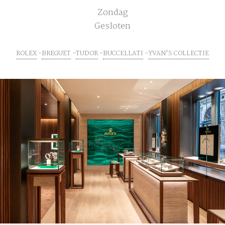
Zondag
Gesloten
ROLEX
BREGUET
TUDOR
BUCCELLATI
YVAN'S COLLECTIE