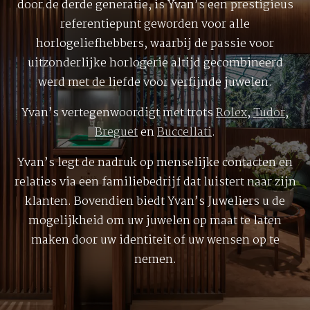
door de derde generatie, is Yvan’s een prestigieus
referentiepunt geworden voor alle
horlogeliefhebbers, waarbij de passie voor
uitzonderlijke horlogerie altijd gecombineerd
werd met de liefde voor verfijnde juwelen.
Yvan’s vertegenwoordigt met trots
Rolex
,
Tudor
,
Breguet
en
Buccellati
.
Yvan’s legt de nadruk op menselijke contacten en
relaties via een familiebedrijf dat luistert naar zijn
klanten. Bovendien biedt Yvan’s Juweliers u de
mogelijkheid om uw juwelen op maat te laten
maken door uw identiteit of uw wensen op te
nemen.