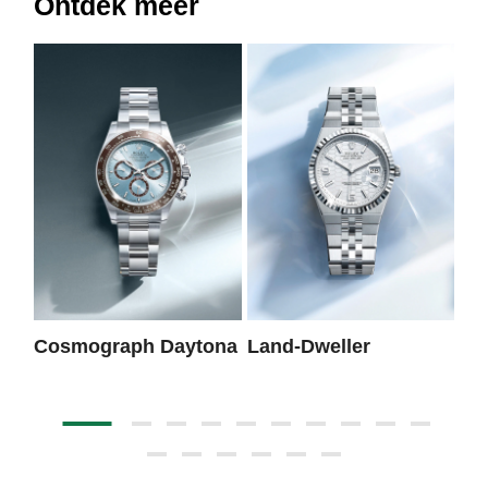
Ontdek meer
Cosmograph Daytona
Land-Dweller
Da