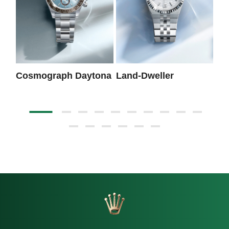
Cosmograph Daytona
Land-Dweller
Da