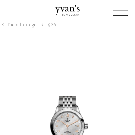
Yvan's
Tudor horloges
1926
Jewellers