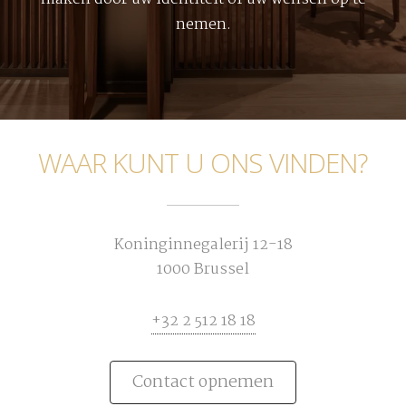
nemen.
WAAR KUNT U ONS VINDEN?
Koninginnegalerij 12-18
1000 Brussel
+32 2 512 18 18
Contact opnemen