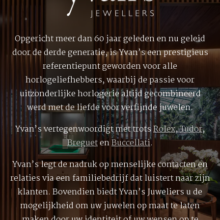
Opgericht meer dan 60 jaar geleden en nu geleid
door de derde generatie, is Yvan’s een prestigieus
referentiepunt geworden voor alle
horlogeliefhebbers, waarbij de passie voor
uitzonderlijke horlogerie altijd gecombineerd
werd met de liefde voor verfijnde juwelen.
Yvan’s vertegenwoordigt met trots
Rolex
,
Tudor
,
Breguet
en
Buccellati
.
Yvan’s legt de nadruk op menselijke contacten en
relaties via een familiebedrijf dat luistert naar zijn
klanten. Bovendien biedt Yvan’s Juweliers u de
mogelijkheid om uw juwelen op maat te laten
maken door uw identiteit of uw wensen op te