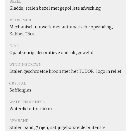
BEZEL
Gladde, stalen bezel met gepolijste afwerking
MOUVEMENT
Mechanisch uurwerk met automatische opwinding,
Kaliber T601
DIAL
Opaalkeurig, decoratieve opdruk, gewelfd
WINDING CROWN
Stalen geschroefde kroon met het TUDOR-logo in reliëf
CRYSTAL
Saffierglas
WATERPROOFNESS
Waterdicht tot 100 m
ARMBAND
Stalen band, 7 rijen, satijngeborstelde buitenste