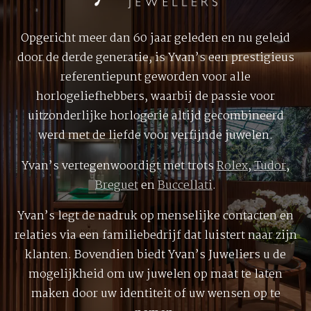
Opgericht meer dan 60 jaar geleden en nu geleid
door de derde generatie, is Yvan’s een prestigieus
referentiepunt geworden voor alle
horlogeliefhebbers, waarbij de passie voor
uitzonderlijke horlogerie altijd gecombineerd
werd met de liefde voor verfijnde juwelen.
Yvan’s vertegenwoordigt met trots
Rolex
,
Tudor
,
Breguet
en
Buccellati
.
Yvan’s legt de nadruk op menselijke contacten en
relaties via een familiebedrijf dat luistert naar zijn
klanten. Bovendien biedt Yvan’s Juweliers u de
mogelijkheid om uw juwelen op maat te laten
maken door uw identiteit of uw wensen op te