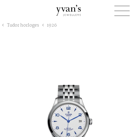
Yvan's
Tudor horloges
1926
Jewellers