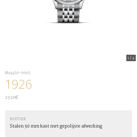
1
/
4
M91450-0005
1926
2320€
BOITIER
Stalen 36 mm kast met gepolijste afwerking