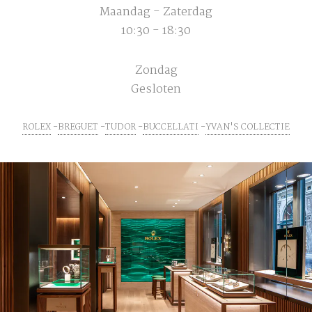
Maandag - Zaterdag
10:30 - 18:30
Zondag
Gesloten
ROLEX
BREGUET
TUDOR
BUCCELLATI
YVAN'S COLLECTIE