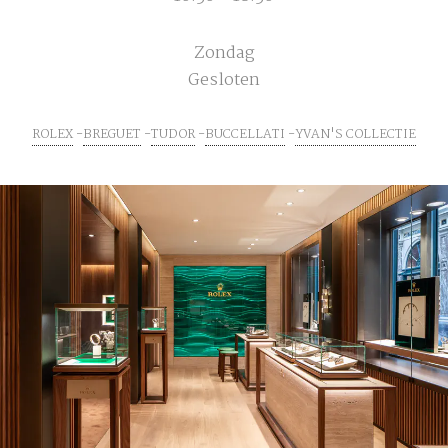
Zondag
Gesloten
ROLEX
BREGUET
TUDOR
BUCCELLATI
YVAN'S COLLECTIE