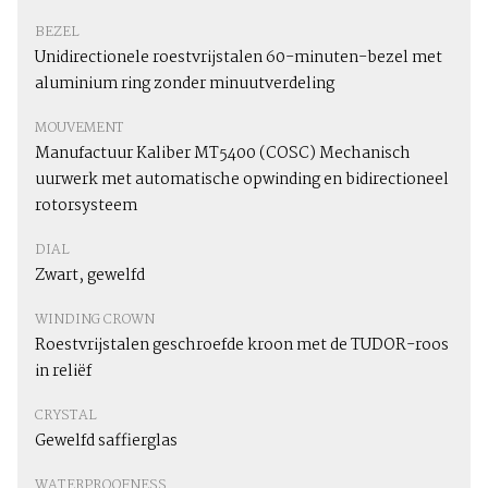
BEZEL
Unidirectionele roestvrijstalen 60-minuten-bezel met
aluminium ring zonder minuut­verdeling
MOUVEMENT
Manufactuur Kaliber MT5400 (COSC) Mechanisch
uurwerk met automatische opwinding en bidirectioneel
rotorsysteem
DIAL
Zwart, gewelfd
WINDING CROWN
Roestvrijstalen geschroefde kroon met de TUDOR-roos
in reliëf
CRYSTAL
Gewelfd saffierglas
WATERPROOFNESS