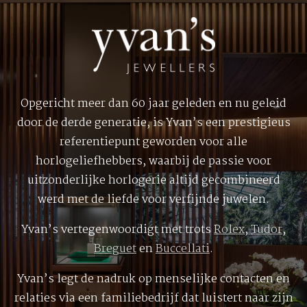
Opgericht meer dan 60 jaar geleden en nu geleid
door de derde generatie, is Yvan’s een prestigieus
referentiepunt geworden voor alle
horlogeliefhebbers, waarbij de passie voor
uitzonderlijke horlogerie altijd gecombineerd
werd met de liefde voor verfijnde juwelen.
Yvan’s vertegenwoordigt met trots
Rolex
,
Tudor
,
Breguet
en
Buccellati
.
Yvan’s legt de nadruk op menselijke contacten en
relaties via een familiebedrijf dat luistert naar zijn