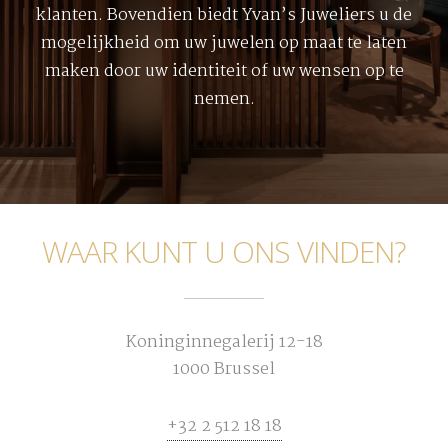
klanten. Bovendien biedt Yvan’s Juweliers u de
mogelijkheid om uw juwelen op maat te laten
maken door uw identiteit of uw wensen op te
nemen.
WAAR KUNT U ONS VINDEN?
Koninginnegalerij 12-18
1000 Brussel
+32 2 512 18 18