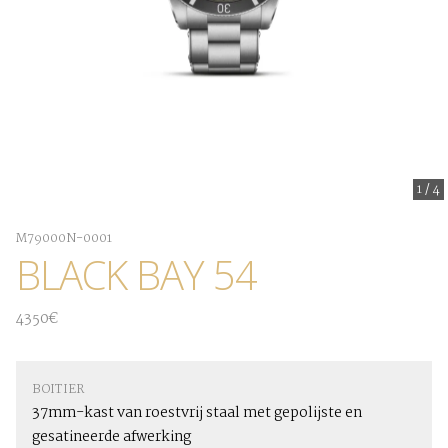
1
/
4
M79000N-0001
BLACK BAY 54
4350€
BOITIER
37mm-kast van roestvrij staal met gepolijste en
gesatineerde afwerking