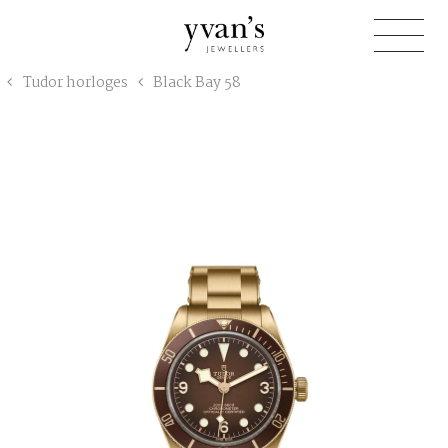
Yvan's
Tudor horloges
Black Bay 58
Jewellers