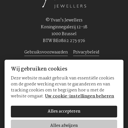
© Yvan's Jewellers
Koninginnegalerij 12-18
1000 Brussel
BTW BE0862 273 976
Gebruiksvoorwaarden
Privacybeleid
Wij gebruiken cookies
Home
Juwelen
Horloges
Over ons
Deze website maakt gebruik van essentiële cookies
om de goede werking ervan te garanderen en van
tracking cookies om te begrijpen hoe u met de
website omgaat.
Uw cookie-instellingen beheren
Alles accepteren
Alles afwijzen