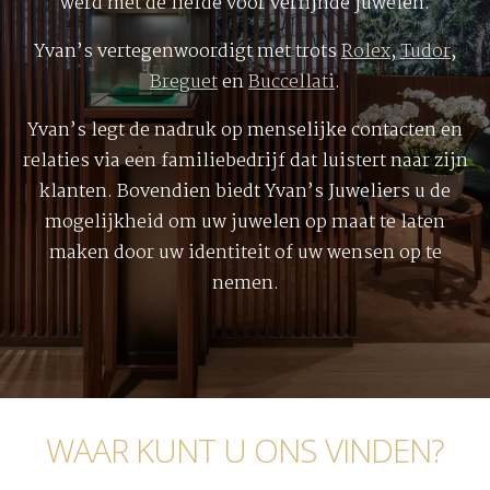
werd met de liefde voor verfijnde juwelen.
Yvan’s vertegenwoordigt met trots
Rolex
,
Tudor
,
Breguet
en
Buccellati
.
Yvan’s legt de nadruk op menselijke contacten en
relaties via een familiebedrijf dat luistert naar zijn
klanten. Bovendien biedt Yvan’s Juweliers u de
mogelijkheid om uw juwelen op maat te laten
maken door uw identiteit of uw wensen op te
nemen.
WAAR KUNT U ONS VINDEN?