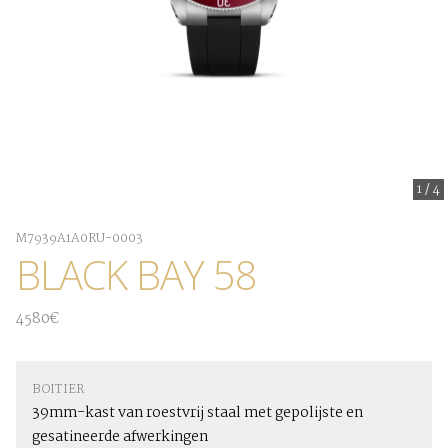
1
/
4
M7939A1A0RU-0003
BLACK BAY 58
4580€
BOITIER
39mm-kast van roestvrij staal met gepolijste en
gesatineerde afwerkingen