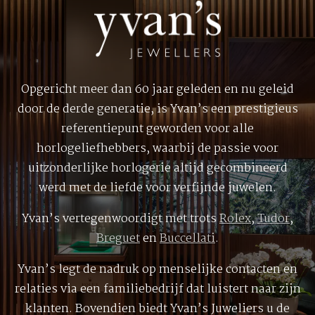
Opgericht meer dan 60 jaar geleden en nu geleid
door de derde generatie, is Yvan’s een prestigieus
referentiepunt geworden voor alle
horlogeliefhebbers, waarbij de passie voor
uitzonderlijke horlogerie altijd gecombineerd
werd met de liefde voor verfijnde juwelen.
Yvan’s vertegenwoordigt met trots
Rolex
,
Tudor
,
Breguet
en
Buccellati
.
Yvan’s legt de nadruk op menselijke contacten en
relaties via een familiebedrijf dat luistert naar zijn
klanten. Bovendien biedt Yvan’s Juweliers u de