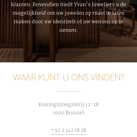
klanten. Bovendien biedt Yvan’s Juweliers u de
mogelijkheid om uw juwelen op maat te laten
maken door uw identiteit of uw wensen op te
nemen.
WAAR KUNT U ONS VINDEN?
Koninginnegalerij 12-18
1000 Brussel
+32 2 512 18 18