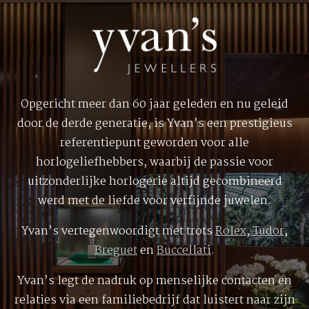
Opgericht meer dan 60 jaar geleden en nu geleid
door de derde generatie, is Yvan’s een prestigieus
referentiepunt geworden voor alle
horlogeliefhebbers, waarbij de passie voor
uitzonderlijke horlogerie altijd gecombineerd
werd met de liefde voor verfijnde juwelen.
Yvan’s vertegenwoordigt met trots
Rolex
,
Tudor
,
Breguet
en
Buccellati
.
Yvan’s legt de nadruk op menselijke contacten en
relaties via een familiebedrijf dat luistert naar zijn