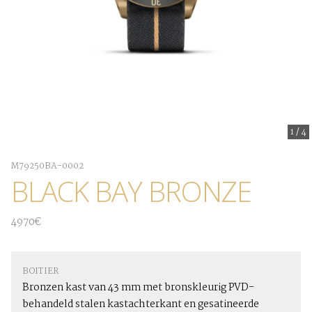
1
/
4
M79250BA-0002
BLACK BAY BRONZE
4970€
BOITIER
Bronzen kast van 43 mm met bronskleurig PVD-
behandeld stalen kastachterkant en gesatineerde