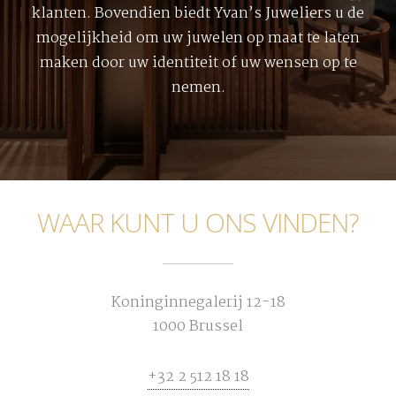
klanten. Bovendien biedt Yvan’s Juweliers u de
mogelijkheid om uw juwelen op maat te laten
maken door uw identiteit of uw wensen op te
nemen.
WAAR KUNT U ONS VINDEN?
Koninginnegalerij 12-18
1000 Brussel
+32 2 512 18 18