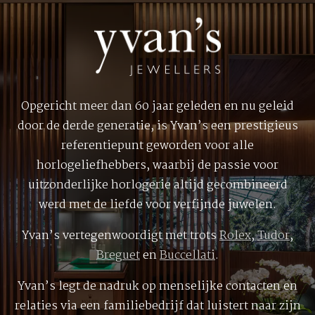
Opgericht meer dan 60 jaar geleden en nu geleid
door de derde generatie, is Yvan’s een prestigieus
referentiepunt geworden voor alle
horlogeliefhebbers, waarbij de passie voor
uitzonderlijke horlogerie altijd gecombineerd
werd met de liefde voor verfijnde juwelen.
Yvan’s vertegenwoordigt met trots
Rolex
,
Tudor
,
Breguet
en
Buccellati
.
Yvan’s legt de nadruk op menselijke contacten en
relaties via een familiebedrijf dat luistert naar zijn