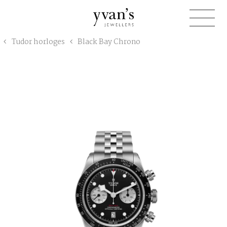
Yvan's
Tudor horloges
Black Bay Chrono
Jewellers