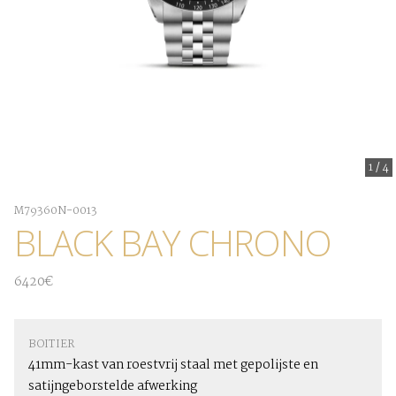
1
/
4
M79360N-0013
BLACK BAY CHRONO
6420€
BOITIER
41mm-kast van roestvrij staal met gepolijste en
satijngeborstelde afwerking