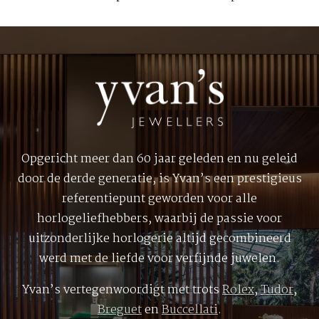
Opgericht meer dan 60 jaar geleden en nu geleid
door de derde generatie, is Yvan’s een prestigieus
referentiepunt geworden voor alle
horlogeliefhebbers, waarbij de passie voor
uitzonderlijke horlogerie altijd gecombineerd
werd met de liefde voor verfijnde juwelen.
Yvan’s vertegenwoordigt met trots
Rolex
,
Tudor
,
Breguet
en
Buccellati
.