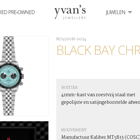
FIED PRE‑OWNED
JUWELEN
Yvan's
Jewellers
M79360N-0024
BLACK BAY C
BOITIER
41mm-kast van roestvrij staal met
gepolijste en satijngeborstelde afwe
MOUVEMENT
Manufactuur Kaliber MT5813 (COSC