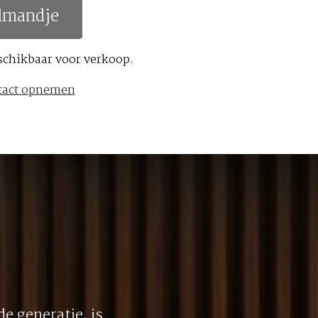
lmandje
schikbaar voor verkoop.
tact opnemen
e generatie, is