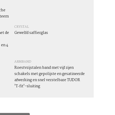
che
steem
CRYSTAL
et de
Gewelfd saffierglas
 en 4
ARMBAND
Roestvrijstalen band met vijf rijen
schakels met gepolijste en gesatineerde
afwerking en snel verstelbare TUDOR
'T‑fit'-sluiting