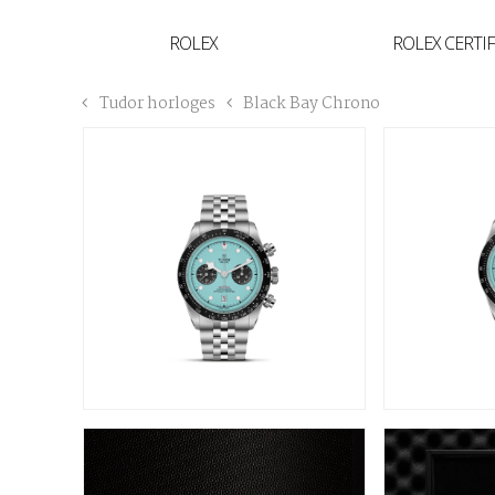
YVAN'S COLLECTIE
ROLEX
ROLEX CERTI
BREGUET
Tudor horloges
Black Bay Chrono
BUCCELLATI
TUDOR