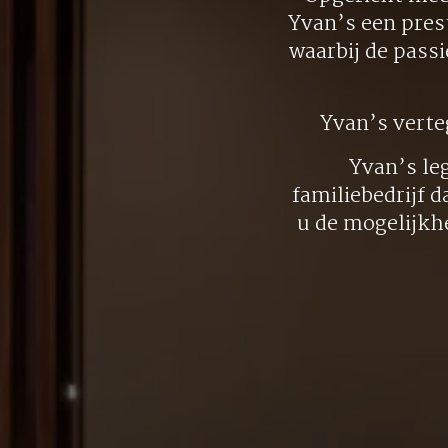
Yvan’s een pres
waarbij de pass
Yvan’s vert
Yvan’s le
familiebedrijf d
u de mogelijkh