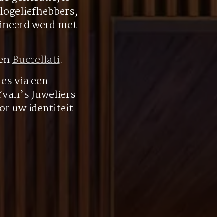
logeliefhebbers,
bineerd werd met
en
Buccellati
.
es via een
 Yvan’s Juweliers
r uw identiteit