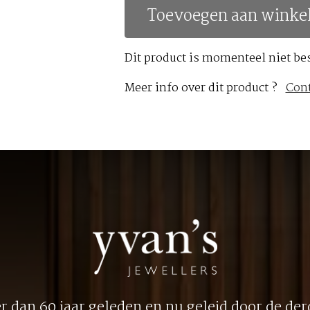
Toevoegen aan winke
Dit product is momenteel niet be
Meer info over dit product ?
Con
 dan 60 jaar geleden en nu geleid door de derd