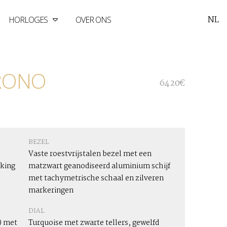
NL
HORLOGES
OVER ONS
HRONO
6420€
BEZEL
Vaste roestvrijstalen bezel met een
rking
matzwart geanodiseerd aluminium schijf
met tachymetrische schaal en zilveren
markeringen
DIAL
) met
Turquoise met zwarte tellers, gewelfd