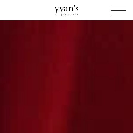
Yvan's
Jewellers