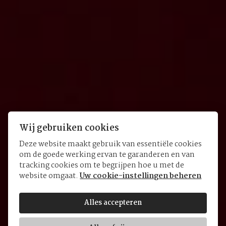
Wij gebruiken cookies
Deze website maakt gebruik van essentiële cookies
om de goede werking ervan te garanderen en van
Black Bay GMT
tracking cookies om te begrijpen hoe u met de
website omgaat.
Uw cookie-instellingen beheren
Alles accepteren