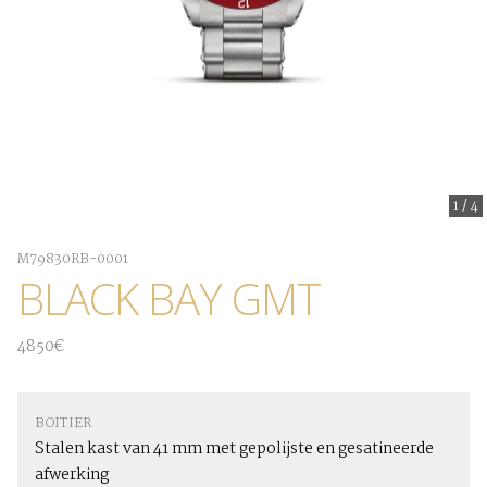
1
/
4
M79830RB-0001
BLACK BAY GMT
4850€
BOITIER
Stalen kast van 41 mm met gepolijste en gesatineerde
afwerking