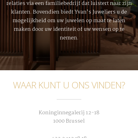
relaties via een familiebedrijf dat luistert naar zijn
klanten. Bovendien biedt Yvan’s Juweliers u de
mogelijkheid om uw juwelen op maat te laten
maken door uw identiteit of uw wensen op te
nemen.
WAAR KUNT U ONS VINDEN?
Koninginnegalerij 12-18
1000 Brussel