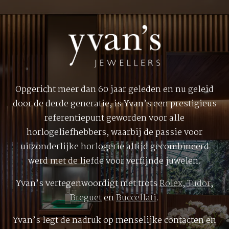
Opgericht meer dan 60 jaar geleden en nu geleid
door de derde generatie, is Yvan’s een prestigieus
referentiepunt geworden voor alle
horlogeliefhebbers, waarbij de passie voor
uitzonderlijke horlogerie altijd gecombineerd
werd met de liefde voor verfijnde juwelen.
Yvan’s vertegenwoordigt met trots
Rolex
,
Tudor
,
Breguet
en
Buccellati
.
Yvan’s legt de nadruk op menselijke contacten en