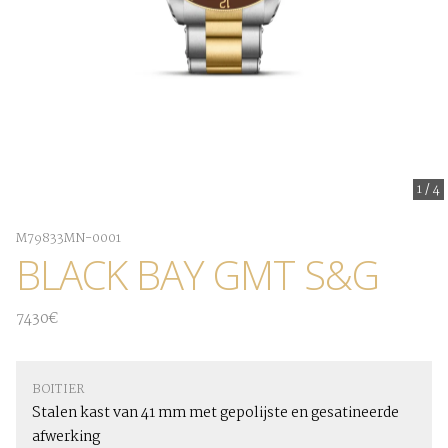
1
/
4
M79833MN-0001
BLACK BAY GMT S&G
7430€
BOITIER
Stalen kast van 41 mm met gepolijste en gesatineerde
afwerking