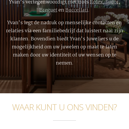
Yvan’s vertegenwoordigt met trots
Rolex
,
Tudor
,
Breguet
en
Buccellati
.
Yvan’s legt de nadruk op menselijke contacten en
relaties via een familiebedrijf dat luistert naar zijn
klanten. Bovendien biedt Yvan’s Juweliers u de
mogelijkheid om uw juwelen op maat te laten
maken door uw identiteit of uw wensen op te
nemen.
WAAR KUNT U ONS VINDEN?