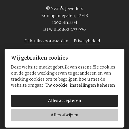
© Yvan's Jewellers
Koninginnegalerij 12-18
1000 Brussel
BTW BE0862 273 976
Gebruiksvoorwaarden
Privacybeleid
Wij gebruiken cookies
Home
Juwelen
Horloges
Over ons
Deze website maakt gebruik van essentiële cookies
om de goede werking ervan te garanderen en van
tracking cookies om te begrijpen hoe u met de
website omgaat.
Uw cookie-instellingen beheren
Alles accepteren
Alles afwijzen