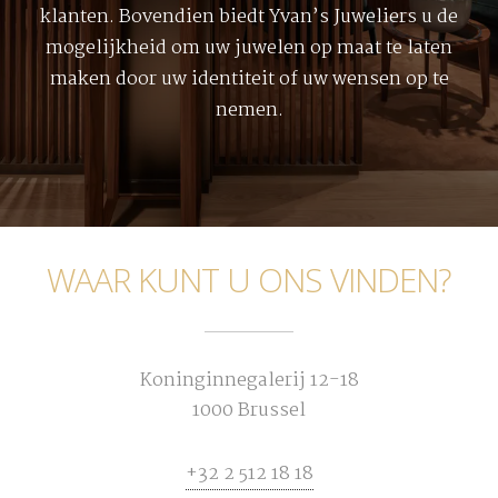
klanten. Bovendien biedt Yvan’s Juweliers u de
mogelijkheid om uw juwelen op maat te laten
maken door uw identiteit of uw wensen op te
nemen.
WAAR KUNT U ONS VINDEN?
Koninginnegalerij 12-18
1000 Brussel
+32 2 512 18 18