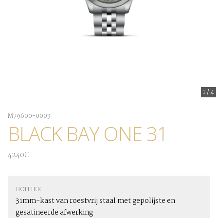
1
/
4
M79600-0003
BLACK BAY ONE 31
4240€
BOITIER
31mm-kast van roestvrij staal met gepolijste en
gesatineerde afwerking