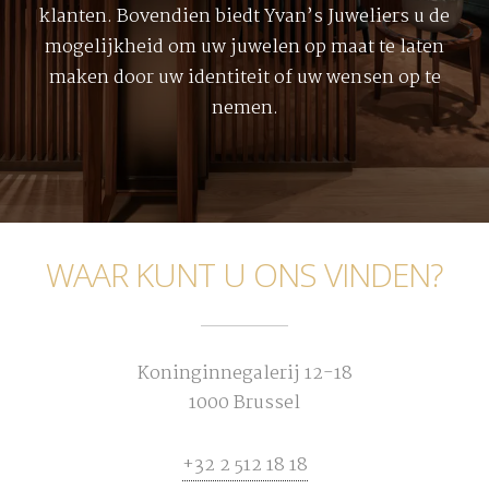
klanten. Bovendien biedt Yvan’s Juweliers u de
mogelijkheid om uw juwelen op maat te laten
maken door uw identiteit of uw wensen op te
nemen.
WAAR KUNT U ONS VINDEN?
Koninginnegalerij 12-18
1000 Brussel
+32 2 512 18 18