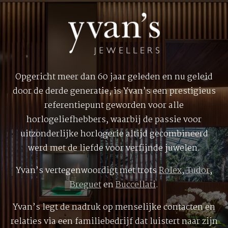
Opgericht meer dan 60 jaar geleden en nu geleid
door de derde generatie, is Yvan’s een prestigieus
referentiepunt geworden voor alle
horlogeliefhebbers, waarbij de passie voor
uitzonderlijke horlogerie altijd gecombineerd
werd met de liefde voor verfijnde juwelen.
Yvan’s vertegenwoordigt met trots
Rolex
,
Tudor
,
Breguet
en
Buccellati
.
Yvan’s legt de nadruk op menselijke contacten en
relaties via een familiebedrijf dat luistert naar zijn