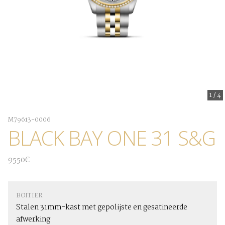
1
/
4
M79613-0006
BLACK BAY ONE 31 S&G
9550€
BOITIER
Stalen 31mm-kast met gepolijste en gesatineerde
afwerking