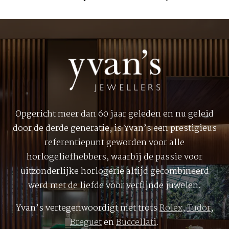
Opgericht meer dan 60 jaar geleden en nu geleid
door de derde generatie, is Yvan’s een prestigieus
referentiepunt geworden voor alle
horlogeliefhebbers, waarbij de passie voor
uitzonderlijke horlogerie altijd gecombineerd
werd met de liefde voor verfijnde juwelen.
Yvan’s vertegenwoordigt met trots
Rolex
,
Tudor
,
Breguet
en
Buccellati
.