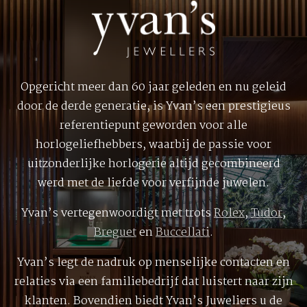
Opgericht meer dan 60 jaar geleden en nu geleid
door de derde generatie, is Yvan’s een prestigieus
referentiepunt geworden voor alle
horlogeliefhebbers, waarbij de passie voor
uitzonderlijke horlogerie altijd gecombineerd
werd met de liefde voor verfijnde juwelen.
Yvan’s vertegenwoordigt met trots
Rolex
,
Tudor
,
Breguet
en
Buccellati
.
Yvan’s legt de nadruk op menselijke contacten en
relaties via een familiebedrijf dat luistert naar zijn
klanten. Bovendien biedt Yvan’s Juweliers u de