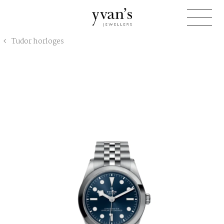
Yvan's
Tudor horloges
Jewellers