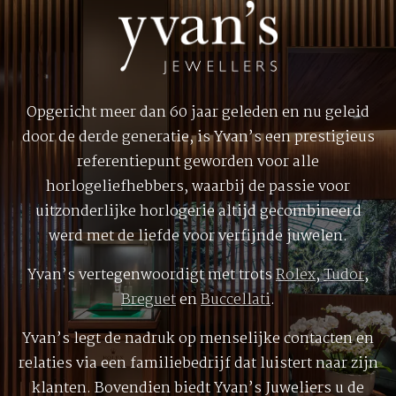
Opgericht meer dan 60 jaar geleden en nu geleid
door de derde generatie, is Yvan’s een prestigieus
referentiepunt geworden voor alle
horlogeliefhebbers, waarbij de passie voor
uitzonderlijke horlogerie altijd gecombineerd
werd met de liefde voor verfijnde juwelen.
Yvan’s vertegenwoordigt met trots
Rolex
,
Tudor
,
Breguet
en
Buccellati
.
Yvan’s legt de nadruk op menselijke contacten en
relaties via een familiebedrijf dat luistert naar zijn
klanten. Bovendien biedt Yvan’s Juweliers u de