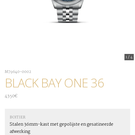
1
/
4
M79640-0002
BLACK BAY ONE 36
4350€
BOITIER
Stalen 36mm-kast met gepolijste en gesatineerde
afwerking