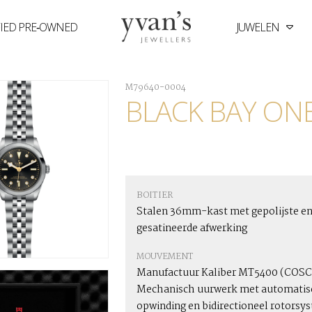
FIED PRE‑OWNED
JUWELEN
Yvan's
Jewellers
M79640-0004
BLACK BAY ONE
BOITIER
Stalen 36mm-kast met gepolijste e
gesatineerde afwerking
MOUVEMENT
Manufactuur Kaliber MT5400 (COSC
Mechanisch uurwerk met automatis
opwinding en bidirectioneel rotorsy