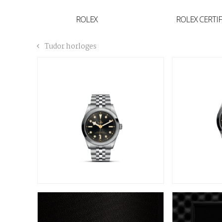
YVAN'S COLLECTIE
ROLEX
ROLEX CERTI
BREGUET
Tudor horloges
BUCCELLATI
TUDOR