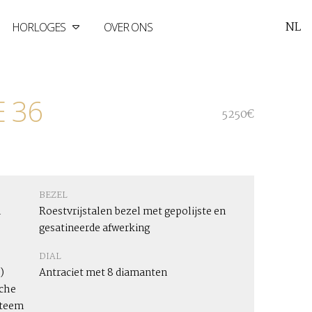
NL
HORLOGES
OVER ONS
 36
5250€
BEZEL
n
Roestvrijstalen bezel met gepolijste en
gesatineerde afwerking
DIAL
)
Antraciet met 8 diamanten
che
steem