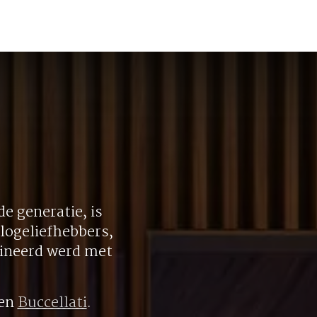
e generatie, is
logeliefhebbers,
bineerd werd met
en
Buccellati
.