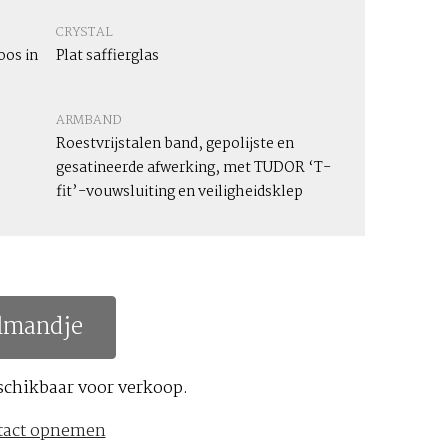
CRYSTAL
os in
Plat saffierglas
ARMBAND
Roestvrijstalen band, gepolijste en
gesatineerde afwerking, met TUDOR ‘T-
fit’-vouwsluiting en veiligheidsklep
lmandje
schikbaar voor verkoop.
tact opnemen