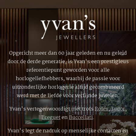
Opgericht meer dan 60 jaar geleden en nu geleid
door de derde generatie, is Yvan’s een prestigieus
referentiepunt geworden voor alle
horlogeliefhebbers, waarbij de passie voor
uitzonderlijke horlogerie altijd gecombineerd
werd met de liefde voor verfijnde juwelen.
Yvan’s vertegenwoordigt met trots
Rolex
,
Tudor
,
Breguet
en
Buccellati
.
Yvan’s legt de nadruk op menselijke contacten en