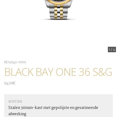
1
/
4
M79643-0001
BLACK BAY ONE 36 S&G
6470€
BOITIER
Stalen 36mm-kast met gepolijste en gesatineerde
afwerking