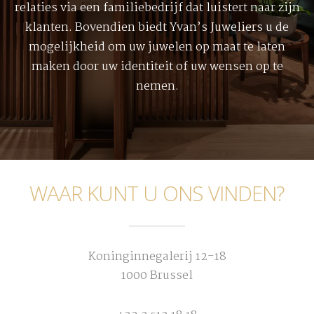
relaties via een familiebedrijf dat luistert naar zijn
klanten. Bovendien biedt Yvan’s Juweliers u de
mogelijkheid om uw juwelen op maat te laten
maken door uw identiteit of uw wensen op te
nemen.
WAAR KUNT U ONS VINDEN?
Koninginnegalerij 12-18
1000 Brussel