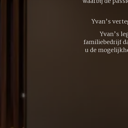
waarbij de pass
Yvan’s vert
Yvan’s le
familiebedrijf d
u de mogelijkh