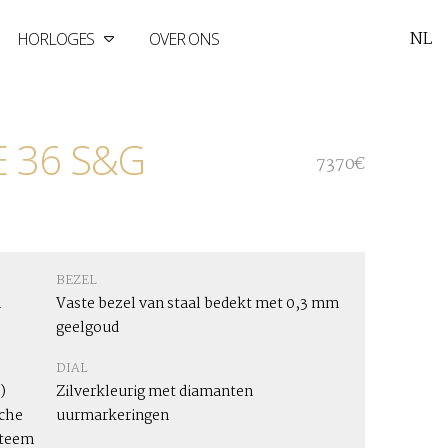
NL
HORLOGES
OVER ONS
 36 S&G
7370€
BEZEL
n
Vaste bezel van staal bedekt met 0,3 mm
geelgoud
DIAL
)
Zilverkleurig met diamanten
che
uurmarkeringen
steem