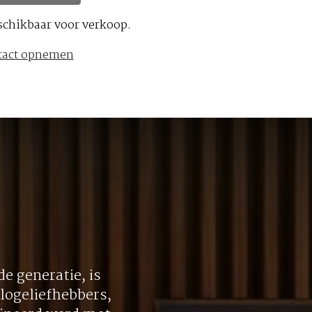
schikbaar voor verkoop.
tact opnemen
e generatie, is
logeliefhebbers,