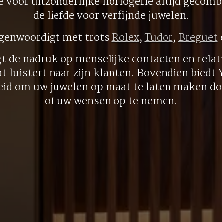
ie voor uitzonderlijke horlogerie altijd gecom
de liefde voor verfijnde juwelen.
egenwoordigt met trots
Rolex
,
Tudor
,
Breguet
gt de nadruk op menselijke contacten en relati
at luistert naar zijn klanten. Bovendien biedt
eid om uw juwelen op maat te laten maken doo
of uw wensen op te nemen.