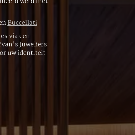
bineerd werd met
en
Buccellati
.
es via een
 Yvan’s Juweliers
r uw identiteit