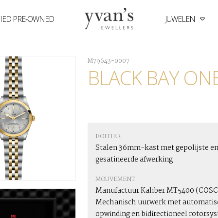
FIED PRE‑OWNED
JUWELEN
Yvan's
Jewellers
M79643-0007
BLACK BAY ONE
BOITIER
Stalen 36mm-kast met gepolijste e
gesatineerde afwerking
MOUVEMENT
Manufactuur Kaliber MT5400 (COSC
Mechanisch uurwerk met automatis
opwinding en bidirectioneel rotorsy