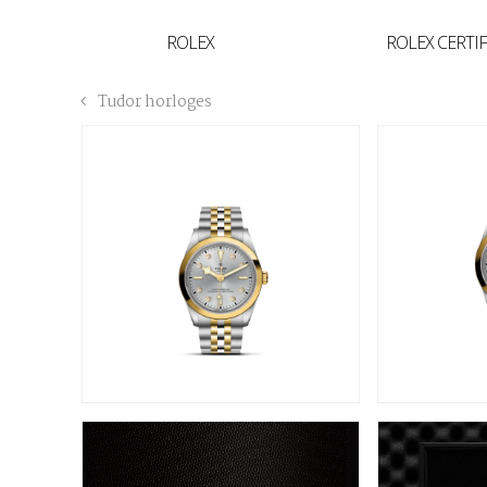
YVAN'S COLLECTIE
ROLEX
ROLEX CERTI
BREGUET
Tudor horloges
BUCCELLATI
TUDOR