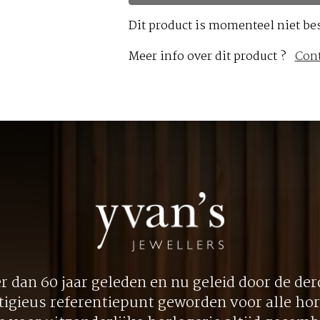
Dit product is momenteel niet be
Meer info over dit product ?
Con
 dan 60 jaar geleden en nu geleid door de derd
tigieus referentiepunt geworden voor alle hor