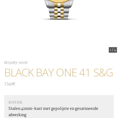
1
/
4
M79683-0008
BLACK BAY ONE 41 S&G
7740€
BOITIER
Stalen 41mm-kast met gepolijste en gesatineerde
afwerking