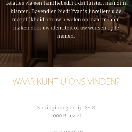
relaties via een familiebedrijf dat luistert naar zijn
klanten. Bovendien biedt Yvan’s Juweliers u de
mogelijkheid om uw juwelen op maat te laten
maken door uw identiteit of uw wensen op te
nemen.
WAAR KUNT U ONS VINDEN?
Koninginnegalerij 12-18
1000 Brussel