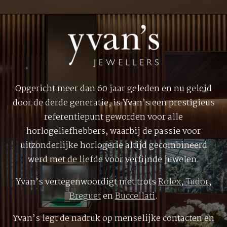
Opgericht meer dan 60 jaar geleden en nu geleid
door de derde generatie, is Yvan’s een prestigieus
referentiepunt geworden voor alle
horlogeliefhebbers, waarbij de passie voor
uitzonderlijke horlogerie altijd gecombineerd
werd met de liefde voor verfijnde juwelen.
Yvan’s vertegenwoordigt met trots
Rolex
,
Tudor
,
Breguet
en
Buccellati
.
Yvan’s legt de nadruk op menselijke contacten en