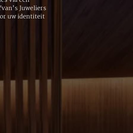
es via een
 Yvan’s Juweliers
r uw identiteit