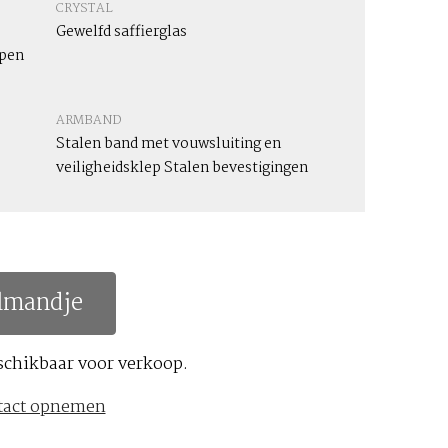
CRYSTAL
Gewelfd saffierglas
epen
ARMBAND
Stalen band met vouwsluiting en
veiligheidsklep Stalen bevestigingen
lmandje
schikbaar voor verkoop.
tact opnemen