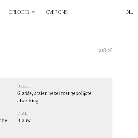
NL
HORLOGES
OVER ONS
3080€
BEZEL
Gladde, stalen bezel met gepolijste
afwerking
DIAL
che
Blauw