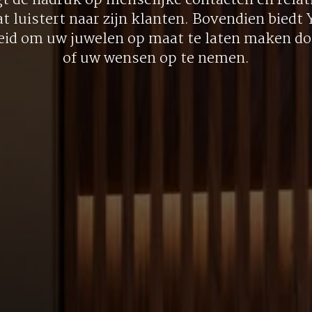
gt de nadruk op menselijke contacten en relati
at luistert naar zijn klanten. Bovendien biedt
eid om uw juwelen op maat te laten maken doo
of uw wensen op te nemen.