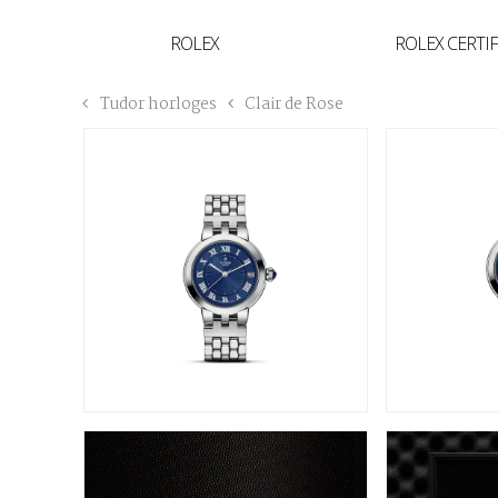
YVAN'S COLLECTIE
ROLEX
ROLEX CERTI
BREGUET
Tudor horloges
Clair de Rose
BUCCELLATI
TUDOR