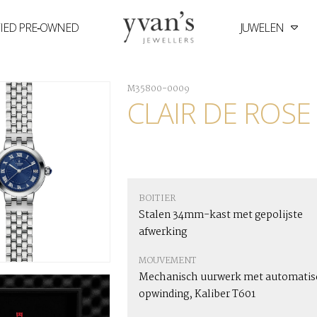
FIED PRE‑OWNED
JUWELEN
Yvan's
Jewellers
M35800-0009
CLAIR DE ROSE
BOITIER
Stalen 34mm-kast met gepolijste
afwerking
MOUVEMENT
Mechanisch uurwerk met automatis
opwinding, Kaliber T601