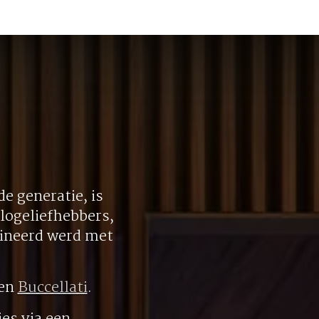
e generatie, is
logeliefhebbers,
bineerd werd met
en
Buccellati
.