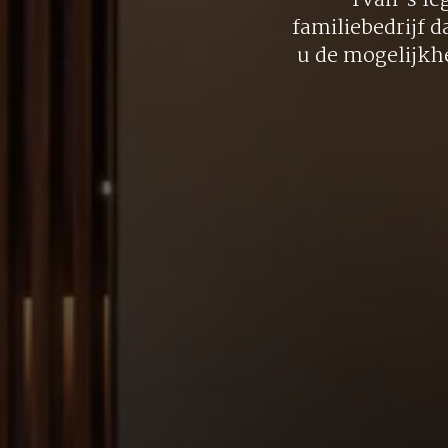
Yvan’s le
familiebedrijf d
u de mogelijkh