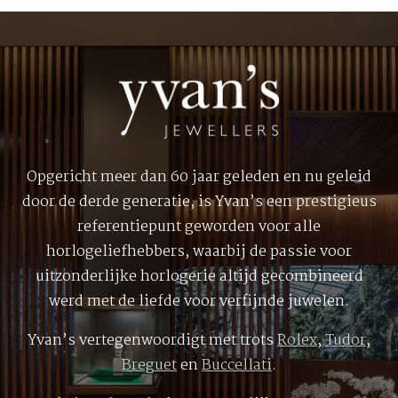
Opgericht meer dan 60 jaar geleden en nu geleid
door de derde generatie, is Yvan’s een prestigieus
referentiepunt geworden voor alle
horlogeliefhebbers, waarbij de passie voor
uitzonderlijke horlogerie altijd gecombineerd
werd met de liefde voor verfijnde juwelen.
Yvan’s vertegenwoordigt met trots
Rolex
,
Tudor
,
Breguet
en
Buccellati
.