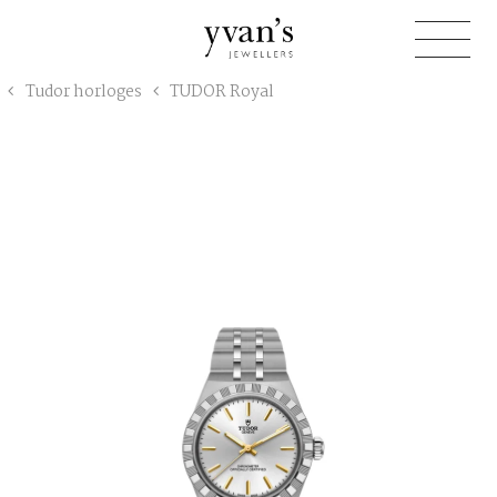
Yvan's
Tudor horloges
TUDOR Royal
Jewellers