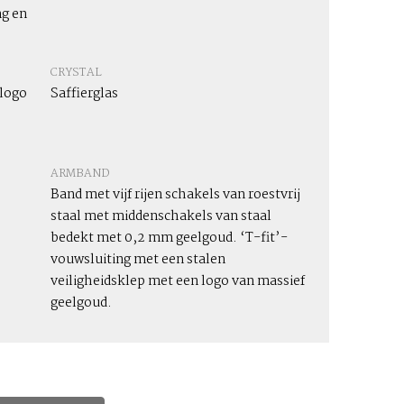
g en
CRYSTAL
logo
Saffierglas
ARMBAND
Band met vijf rijen schakels van roestvrij
staal met middenschakels van staal
bedekt met 0,2 mm geelgoud. ‘T-fit’-
vouwsluiting met een stalen
veiligheidsklep met een logo van massief
geelgoud.