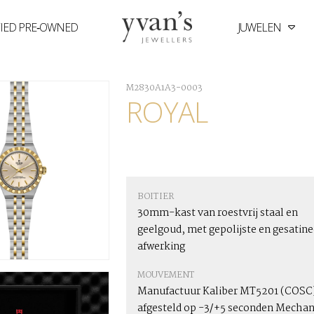
FIED PRE‑OWNED
JUWELEN
Yvan's
Jewellers
M2830A1A3-0003
ROYAL
BOITIER
30mm-kast van roestvrij staal en
geelgoud, met gepolijste en gesatin
afwerking
MOUVEMENT
Manufactuur Kaliber MT5201 (COSC
afgesteld op -3/+5 seconden Mechan