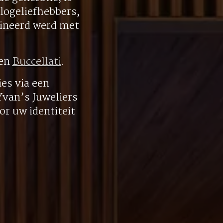
logeliefhebbers,
bineerd werd met
en
Buccellati
.
es via een
 Yvan’s Juweliers
r uw identiteit