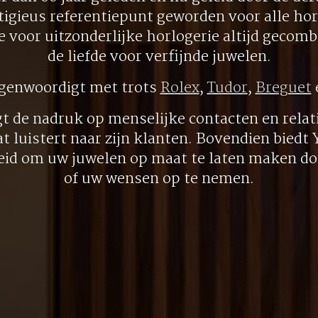
tigieus referentiepunt geworden voor alle hor
ie voor uitzonderlijke horlogerie altijd gecom
de liefde voor verfijnde juwelen.
egenwoordigt met trots
Rolex
,
Tudor
,
Breguet
gt de nadruk op menselijke contacten en relati
at luistert naar zijn klanten. Bovendien biedt
eid om uw juwelen op maat te laten maken doo
of uw wensen op te nemen.