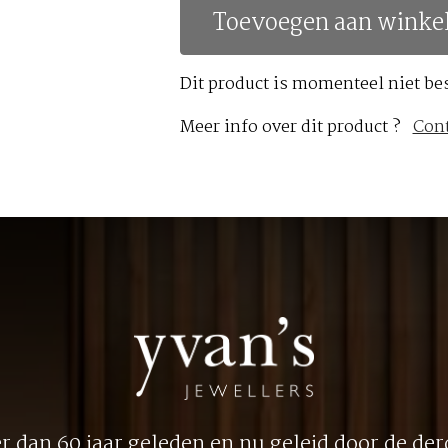
Toevoegen aan winke
Dit product is momenteel niet be
Meer info over dit product ?
Con
 dan 60 jaar geleden en nu geleid door de derd