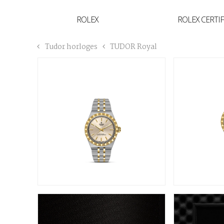
YVAN'S COLLECTIE
ROLEX
ROLEX CERTI
BREGUET
Tudor horloges
TUDOR Royal
BUCCELLATI
TUDOR