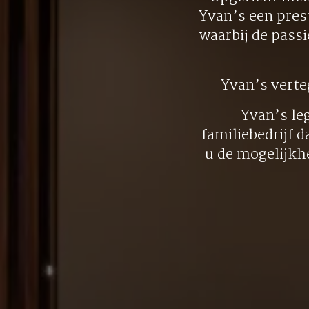
Yvan’s een pres
waarbij de pass
Yvan’s vert
Yvan’s le
familiebedrijf d
u de mogelijkh