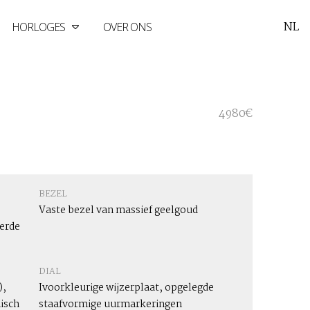
NL
HORLOGES
OVER ONS
4980€
BEZEL
Vaste bezel van massief geelgoud
eerde
DIAL
),
Ivoorkleurige wijzerplaat, opgelegde
isch
staafvormige uurmarkeringen