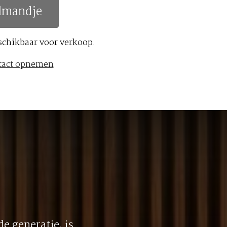
lmandje
schikbaar voor verkoop.
tact opnemen
e generatie, is