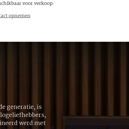
schikbaar voor verkoop.
tact opnemen
e generatie, is
logeliefhebbers,
bineerd werd met