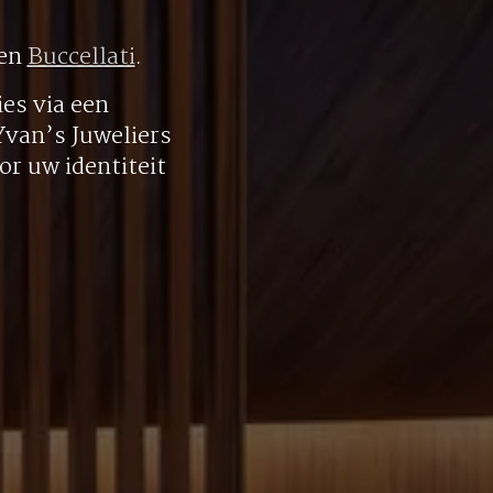
en
Buccellati
.
es via een
 Yvan’s Juweliers
r uw identiteit