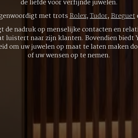
de liefde voor verfijnde juwelen.
egenwoordigt met trots
Rolex
,
Tudor
,
Breguet
gt de nadruk op menselijke contacten en relati
at luistert naar zijn klanten. Bovendien biedt
eid om uw juwelen op maat te laten maken doo
of uw wensen op te nemen.