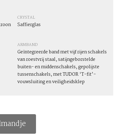
CRYSTAL
kroon
Saffierglas
ARMBAND
Geïntegreerde band met vijf rijen schakels
van roestvrij staal, satijngeborstelde
buiten- en middenschakels, gepolijste
tussenschakels, met TUDOR ‘T-fit’-
vouwsluiting en veiligheidsklep
lmandje