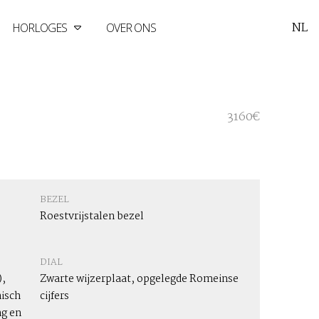
NL
HORLOGES
OVER ONS
3160€
BEZEL
Roestvrijstalen bezel
DIAL
,
Zwarte wijzerplaat, opgelegde Romeinse
isch
cijfers
g en