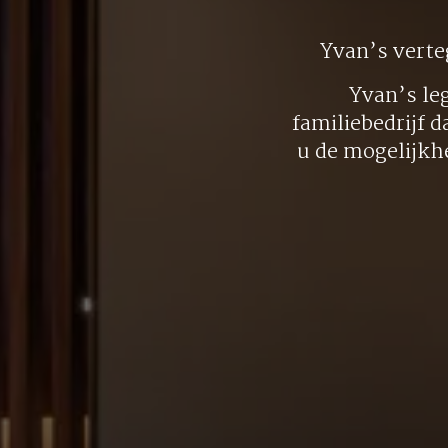
Yvan’s vert
Yvan’s le
familiebedrijf d
u de mogelijkh