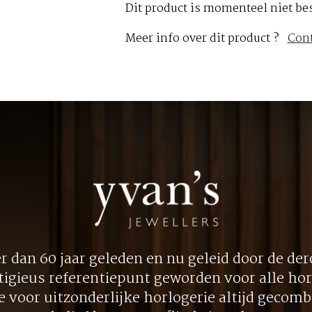
Dit product is momenteel niet be
Meer info over dit product ?
Con
 dan 60 jaar geleden en nu geleid door de derd
tigieus referentiepunt geworden voor alle hor
ie voor uitzonderlijke horlogerie altijd gecom