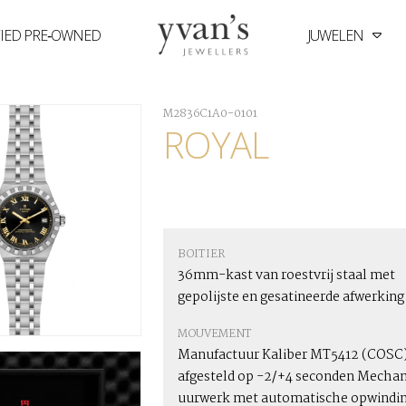
FIED PRE‑OWNED
JUWELEN
Yvan's
Jewellers
M2836C1A0-0101
ROYAL
BOITIER
36mm-kast van roestvrij staal met
gepolijste en gesatineerde afwerking
MOUVEMENT
Manufactuur Kaliber MT5412 (COSC)
afgesteld op -2/+4 seconden Mechan
uurwerk met automatische opwindin