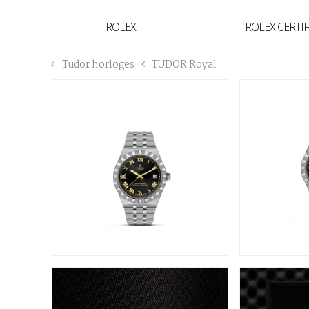
YVAN'S COLLECTIE
ROLEX
ROLEX CERTI
BREGUET
Tudor horloges
TUDOR Royal
BUCCELLATI
TUDOR