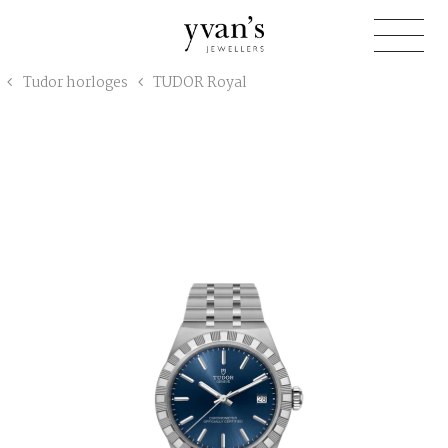
Yvan's
Tudor horloges
TUDOR Royal
Jewellers