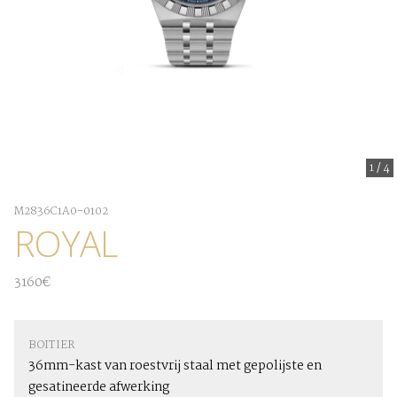
1
/
4
M2836C1A0-0102
ROYAL
3160€
BOITIER
36mm-kast van roestvrij staal met gepolijste en
gesatineerde afwerking