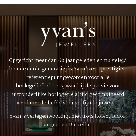
Opgericht meer dan 60 jaar geleden en nu geleid
door de derde generatie, is Yvan’s een prestigieus
referentiepunt geworden voor alle
horlogeliefhebbers, waarbij de passie voor
uitzonderlijke horlogerie altijd gecombineerd
werd met de liefde voor verfijnde juwelen.
Yvan’s vertegenwoordigt met trots
Rolex
,
Tudor
,
Breguet
en
Buccellati
.