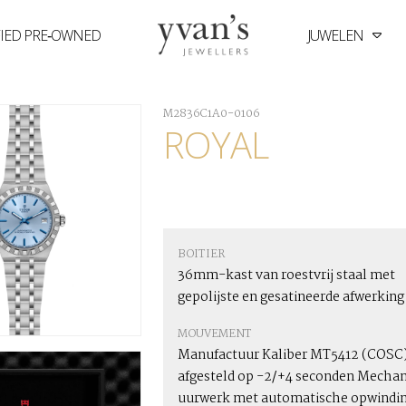
FIED PRE‑OWNED
JUWELEN
Yvan's
Jewellers
M2836C1A0-0106
ROYAL
BOITIER
36mm-kast van roestvrij staal met
gepolijste en gesatineerde afwerking
MOUVEMENT
Manufactuur Kaliber MT5412 (COSC)
afgesteld op -2/+4 seconden Mechan
uurwerk met automatische opwindin