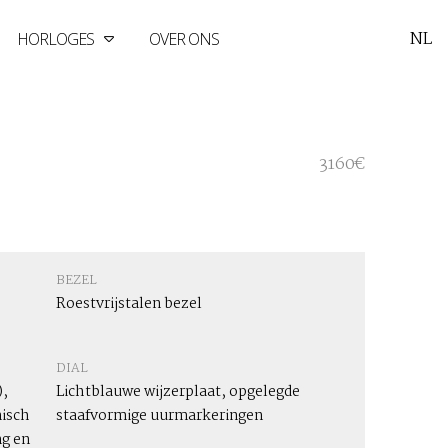
NL
HORLOGES
OVER ONS
3160€
BEZEL
Roestvrijstalen bezel
DIAL
,
Lichtblauwe wijzerplaat, opgelegde
isch
staafvormige uurmarkeringen
g en