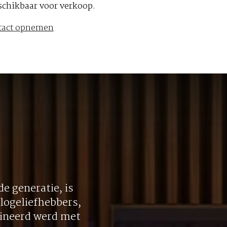
schikbaar voor verkoop.
tact opnemen
e generatie, is
logeliefhebbers,
bineerd werd met