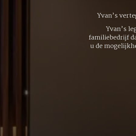
Yvan’s vert
Yvan’s le
familiebedrijf d
u de mogelijkh