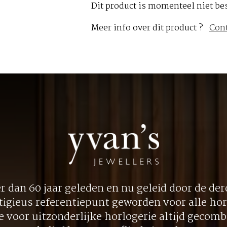
Dit product is momenteel niet be
Meer info over dit product ?
Con
 dan 60 jaar geleden en nu geleid door de derd
tigieus referentiepunt geworden voor alle hor
ie voor uitzonderlijke horlogerie altijd gecom