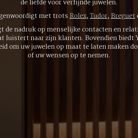
de liefde voor verfijnde juwelen.
egenwoordigt met trots
Rolex
,
Tudor
,
Breguet
gt de nadruk op menselijke contacten en relati
at luistert naar zijn klanten. Bovendien biedt
eid om uw juwelen op maat te laten maken doo
of uw wensen op te nemen.