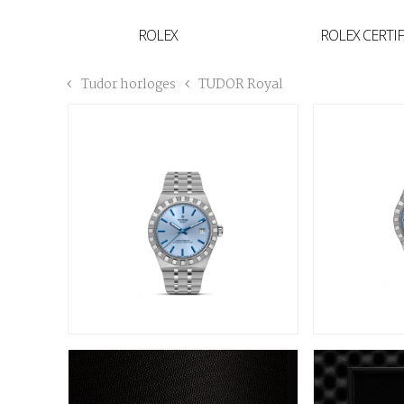
YVAN'S COLLECTIE
ROLEX
ROLEX CERTI
BREGUET
Tudor horloges
TUDOR Royal
BUCCELLATI
TUDOR