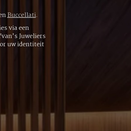
en
Buccellati
.
es via een
 Yvan’s Juweliers
r uw identiteit