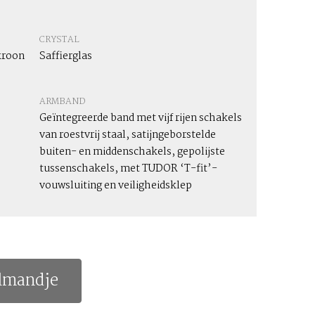
CRYSTAL
kroon
Saffierglas
ARMBAND
Geïntegreerde band met vijf rijen schakels
van roestvrij staal, satijngeborstelde
buiten- en middenschakels, gepolijste
tussenschakels, met TUDOR ‘T-fit’-
vouwsluiting en veiligheidsklep
lmandje