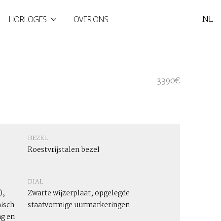
NL
HORLOGES
OVER ONS
3390€
BEZEL
Roestvrijstalen bezel
DIAL
),
Zwarte wijzerplaat, opgelegde
isch
staafvormige uurmarkeringen
g en