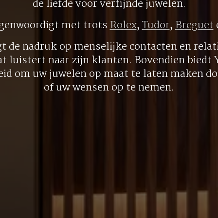
de liefde voor verfijnde juwelen.
egenwoordigt met trots
Rolex
,
Tudor
,
Breguet
gt de nadruk op menselijke contacten en relati
at luistert naar zijn klanten. Bovendien biedt
eid om uw juwelen op maat te laten maken doo
of uw wensen op te nemen.