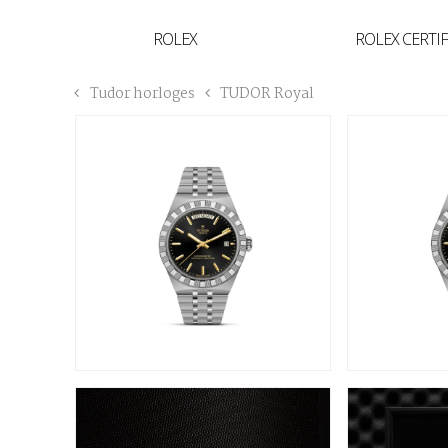
YVAN'S COLLECTIE
ROLEX
ROLEX CERTI
BREGUET
Tudor horloges
TUDOR Royal
BUCCELLATI
TUDOR