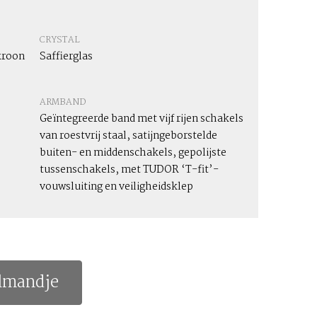
CRYSTAL
kroon
Saffierglas
ARMBAND
Geïntegreerde band met vijf rijen schakels
van roestvrij staal, satijngeborstelde
buiten- en middenschakels, gepolijste
tussenschakels, met TUDOR ‘T-fit’-
vouwsluiting en veiligheidsklep
lmandje