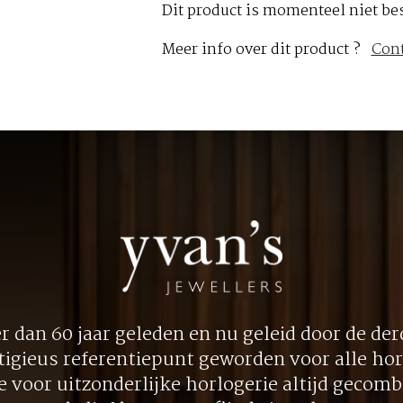
Dit product is momenteel niet be
Meer info over dit product ?
Con
 dan 60 jaar geleden en nu geleid door de derd
tigieus referentiepunt geworden voor alle hor
ie voor uitzonderlijke horlogerie altijd gecom