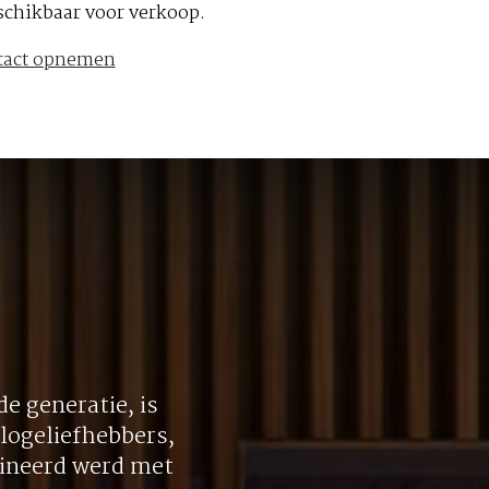
schikbaar voor verkoop.
tact opnemen
e generatie, is
logeliefhebbers,
bineerd werd met