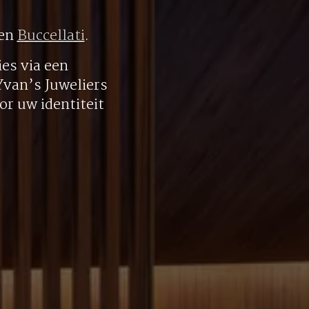
en
Buccellati
.
es via een
 Yvan’s Juweliers
r uw identiteit