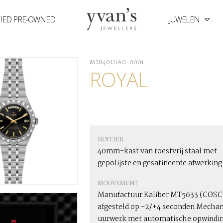
FIED PRE‑OWNED
JUWELEN
Yvan's
Jewellers
M2840D1A0-0001
ROYAL
BOITIER
40mm-kast van roestvrij staal met
gepolijste en gesatineerde afwerking
MOUVEMENT
Manufactuur Kaliber MT5633 (COSC
afgesteld op -2/+4 seconden Mechan
uurwerk met automatische opwindin