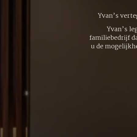
Yvan’s vert
Yvan’s le
familiebedrijf d
u de mogelijkh