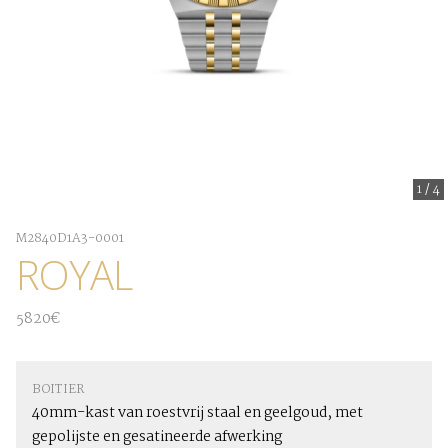
1
/
4
M2840D1A3-0001
ROYAL
5820€
BOITIER
40mm-kast van roestvrij staal en geelgoud, met
gepolijste en gesatineerde afwerking