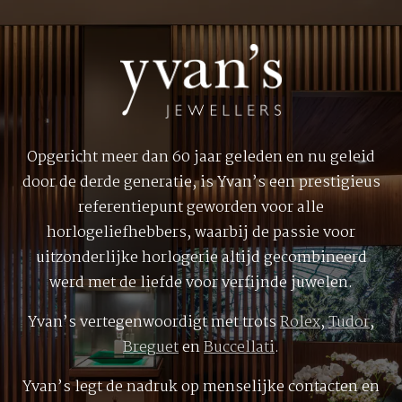
Opgericht meer dan 60 jaar geleden en nu geleid
door de derde generatie, is Yvan’s een prestigieus
referentiepunt geworden voor alle
horlogeliefhebbers, waarbij de passie voor
uitzonderlijke horlogerie altijd gecombineerd
werd met de liefde voor verfijnde juwelen.
Yvan’s vertegenwoordigt met trots
Rolex
,
Tudor
,
Breguet
en
Buccellati
.
Yvan’s legt de nadruk op menselijke contacten en