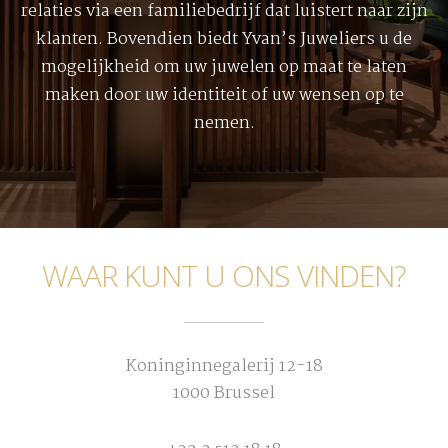
relaties via een familiebedrijf dat luistert naar zijn
klanten. Bovendien biedt Yvan’s Juweliers u de
mogelijkheid om uw juwelen op maat te laten
maken door uw identiteit of uw wensen op te
nemen.
WAAR KUNT U ONS VINDEN?
Koninginnegalerij 12-18
1000 Brussel