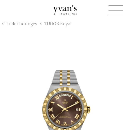
Yvan's
Tudor horloges
TUDOR Royal
Jewellers